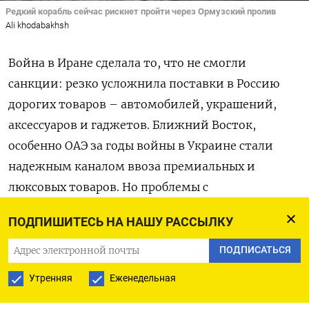
Редкий корабль сейчас рискнет пройти через Ормузский пролив
Ali khodabakhsh
Война в Иране сделала то, что не смогли
санкции: резко усложнила поставки в Россию
дорогих товаров – автомобилей, украшений,
аксессуаров и гаджетов. Ближний Восток,
особенно ОАЭ за годы войны в Украине стали
надежным каналом ввоза премиальных и
люксовых товаров. Но проблемы с
авиасообщением и перекрытие Ираном
ПОДПИШИТЕСЬ НА НАШУ РАССЫЛКУ
судоходства в Ормузском проливе существенно
сократили этот поток.
ПОДПИСАТЬСЯ
Утренняя
Еженедельная
«Если конфликт продлится больше месяца, то
российский рынок люкса почувствует дефицит,