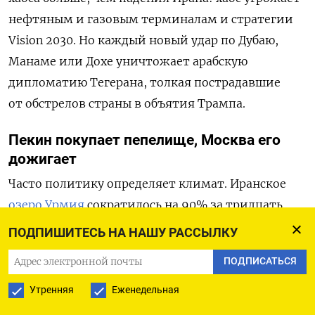
нефтяным и газовым терминалам и стратегии
Vision 2030. Но каждый новый удар по Дубаю,
Манаме или Дохе уничтожает арабскую
дипломатию Тегерана, толкая пострадавшие
от обстрелов страны в объятия Трампа.
Пекин покупает пепелище, Москва его
дожигает
Часто политику определяет климат. Иранское
озеро Урмия
сократилось на 90% за тридцать
лет.
Река Гильменд
остается источником
ПОДПИШИТЕСЬ НА НАШУ РАССЫЛКУ
перманентного кризиса между Тегераном
ПОДПИСАТЬСЯ
и Кабулом. Когда Тегеран перестанет
обеспечивать ирригацию, обезвоженные
Утренняя
Еженедельная
провинции уйдут к тем, кто контролирует воду.