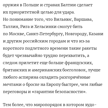
оружия в Польше и странах Балтии сделает
их приоритетной целью для удара.
Но понимание того, что Вильнюс, Варшава,
Таллин, Рига и Хельсинки смогут бить
по Москве, Санкт
‑
Петербургу
,
Новгороду
,
Казани
и
другим
российским
городам
и
что
из
‑
за
короткого
подлетного
времени
такие
ракеты
будет
чрезвычайно
трудно
перехватить
,
а
следом
прилетит
еще
больше
французских
,
британских
и
американских
боеголовок
,
лучше
любого
аспирина охладить
разгорячённые
мечтами
о
броске на Европу быстрее, чем любые
переговоры и «
гарантии безопасности»
.
Тем более, что миропорядок в котором худо-