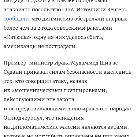
Багдада. В субботу в том же городе было
атаковано посольство США. Источники Reuters
сообщали
, что дипмиссию обстреляли впервые
более чем за 2 года советскими
ракетами
«Катюша», одну из них удалось сбить,
американцы не пострадали.
Премьер-министр Ирака Мухаммед Шиа ас-
Судани приказал силам безопасности выследить
тех, кто совершил атаку, назвав
их «мошенническими группировками,
действующими вне закона
и не представляющими волю иракского народа».
Он подчеркнул, что нападения
на дипломатические миссии являются актами,
которые не могут быть оправданы ни при каких