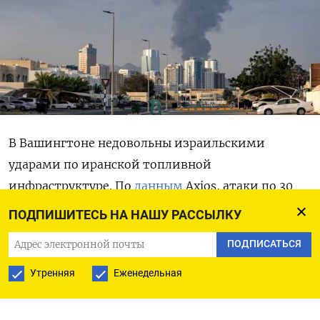
В Вашингтоне недовольны израильскими
ударами по иранской топливной
инфраструктуре. По
данным
Axios, атаки по 30
топливным хранилищам в Тегеране оказались
ПОДПИШИТЕСЬ НА НАШУ РАССЫЛКУ
масштабнее, чем ожидали в США, хотя Израиль
ПОДПИСАТЬСЯ
уведомил американскую сторону. По словам
источников, после атаки над Тегераном, где
Утренняя
Еженедельная
живут 10 млн человек, поднялись огромные
столбы черного дыма, а пожары были видны за