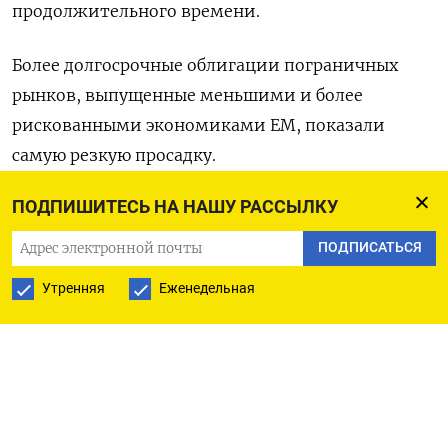
продолжительного времени.
Более ​долгосрочные облигации пограничных
рынков, выпущенные меньшими ​и более
рискованными экономиками EM, ​показали
самую резкую ⁠просадку.
ПОДПИШИТЕСЬ НА НАШУ РАССЫЛКУ
Индекс акций развивающихся рынков MSCI к
13:39 МСК упал на 3,08%, в ходе ‌сессии просев до
ПОДПИСАТЬСЯ
минимума двух месяцев, а индекс ‌валют
Утренняя
Еженедельная
emerging markets снизился на 0,4%. Прошедшая
неделя стала для обоих бенчмарков худшей с
марта 2020 года - начала пандемии ​COVID-19.
«Влияние на развивающиеся экономики будет
разниться: нетто-экспортеры энергоносителей