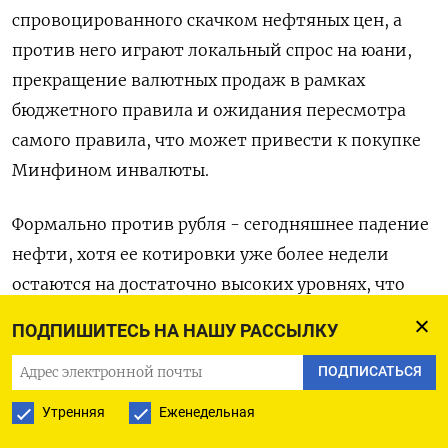
спровоцированного скачком нефтяных цен, а
против него играют локальный спрос на юани,
прекращение валютных продаж в рамках
бюджетного правила и ожидания пересмотра
самого правила, что может привести к покупке
Минфином инвалюты.
Формально против рубля - сегодняшнее падение
‌нефти, хотя ее котировки уже более недели
остаются на достаточно высоких уровнях, что
сулит поддержку в перспективе.
ПОДПИШИТЕСЬ НА НАШУ РАССЫЛКУ
Пара юань/рубль расчетами «завтра» к 15.30 МСК
ПОДПИСАТЬСЯ
котировалась на Мосбирже по 11,46, и рубль
Утренняя
Еженедельная
теряет 1,7%. Текущее значение находится в трех