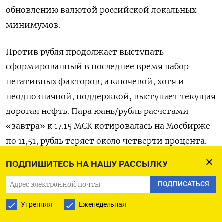
обновлению валютой российской локальных
минимумов.
Против рубля продолжает выступать
сформированный в последнее время набор
негативных факторов, а ключевой, хотя и
неоднозначной, поддержкой, выступает текущая
дорогая ‌нефть. Пара юань/рубль расчетами
«завтра» к 17.15 МСК котировалась на Мосбирже
по 11,51, рубль теряет около четверти процента.
ПОДПИШИТЕСЬ НА НАШУ РАССЫЛКУ
Утром рубль подешевел в биржевой паре с юанем
до пятимесячного минимума, достигнув
ПОДПИСАТЬСЯ
отметки 11,55 впервые с 6 октября.
Утренняя
Еженедельная