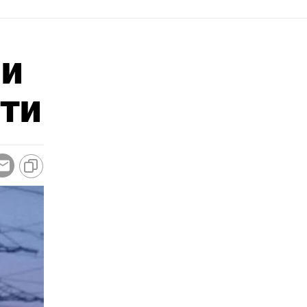
ми
тти