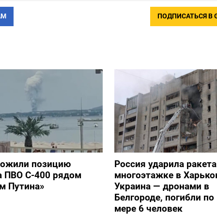
АМ
ПОДПИСАТЬСЯ В 
тожили позицию
Россия ударила ракет
а ПВО С-400 рядом
многоэтажке в Харько
ом Путина»
Украина — дронами в
Белгороде, погибли п
мере 6 человек