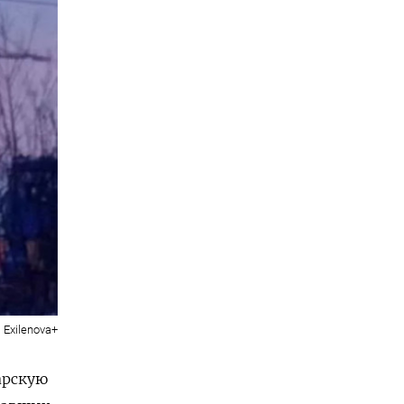
Exilenova+
арскую