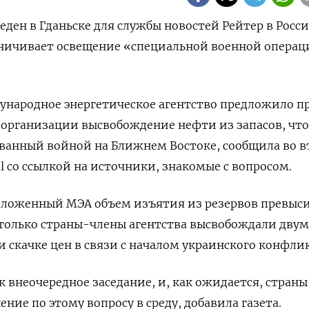
ден в Гданьске для службы новостей Рейтер в Росси
ничивает освещение «специальной военной ‌операц
дународное энергетическое агентство предложило п
организации высвобождение нефти из запасов, ​чт
званный ​войной на ⁠Ближнем Востоке, сообщила во ‌
nal ‌со ссылкой на источники, знакомые с вопросом.
едложенный МЭА объем изъятия из резервов превысит
только страны-члены агентства высвобождали двумя
и скачке цен ‌в связи с началом украинского конфли
 внеочередное заседание, и, как ожидается, ​страны
ние по ‌этому вопросу в среду, добавила газета.