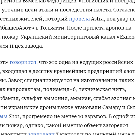
а региона Вячеслав Федорищев. «Погибших и постра
е уточнив цели атаки и последствия налета. Согласн
естных жителей, который
провела
Astra, под удар п
бышевАзот» в Тольятти. После прилета дронов на
 пожар. Украинский мониторинговый канал «Exilen
лся 11 цех завода.
зот»
говорится
, что это одна из ведущих российских
 входящая в десятку крупнейших предприятий азо
ы. Завод специализируется на изготовлении таких
ак капролактам, полиамид-6, техническая нить,
рбамид, сульфат аммония, аммиак, слабая азотная 
ти украинские дроны также атаковали Самару и Сы
ным
Shot, прогремело не менее 10 взрывов. В одной и
к пожар, однако, какой именно объект загорелся,
спилотники
атаковали
Таганрог и по меньшей мере п