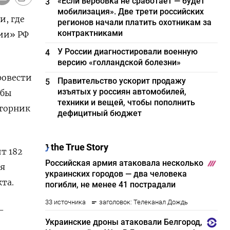
«Если вербовка не сработает — будет
3
мобилизация». Две трети российских
и, где
регионов начали платить охотникам за
контрактниками
ии» РФ
У России диагностировали военную
4
версию «голландской болезни»
ровести
Правительство ускорит продажу
5
изъятых у россиян автомобилей,
обы
техники и вещей, чтобы пополнить
вторник
дефицитный бюджет
 ‌182
 ​
кта.
-