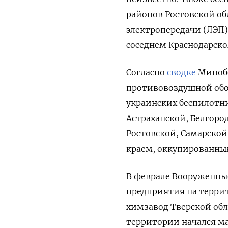
районов Ростовской о
электропередачи (ЛЭП)
соседнем Краснодарско
Согласно
сводке
Минобо
противовоздушной обо
украинских беспилотни
Астраханской, Белгоро
Ростовской, Самарской
краем, оккупированны
В феврале Вооруженны
предприятия на террит
химзавод Тверской обл
территории начался м