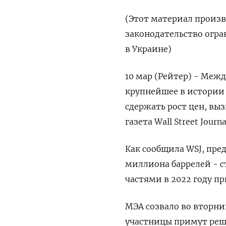
(Этот материал произве
законодательство огра
в Украине)
10 мар (Рейтер) - Меж
крупнейшее в истории 
сдержать рост ​цен, вы
газета Wall Street Jour
Как сообщила WSJ, ​пр
миллиона баррелей - с
частями в 2022 году пр
МЭА созвало во вторник
участницы примут ​реше