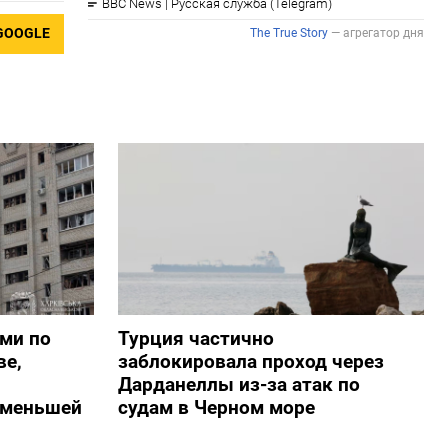
GOOGLE
ами по
Турция частично
ве,
заблокировала проход через
Дарданеллы из-за атак по
о меньшей
судам в Черном море