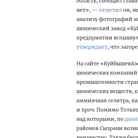
область, сообщил глав
нет», —
отметил
он, н
анализу фотографий м
химический завод «Куй
предприятии вспыхнул
утверждает
, что загоре
На сайте «КуйбышевА
химических компаний,
промышленности стран
химических веществ, к
аммиачная селитра, ка
и проч. Помимо Тольят
над которыми, по
дан
районов Сызрани возни
неизвестно. Также бе