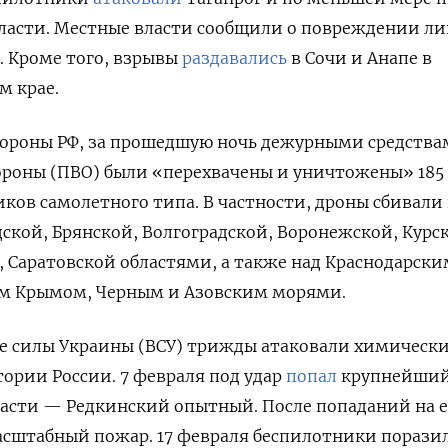
бласти. Местные власти сообщили о повреждении л
. Кроме того, взрывы
раздавались
в Сочи и Анапе в
м крае.
роны РФ, за прошедшую ночь дежурными средства
роны (ПВО) были «перехвачены и уничтожены» 185
ков самолетного типа. В частности, дроны сбивали
дской, Брянской, Волгоградской, Воронежской, Курс
, Саратовской областями, а также над Краснодарски
м Крымом, Черным и Азовским морями.
е силы Украины (ВСУ) трижды атаковали химическ
ории России. 7 февраля под удар
попал
крупнейши
асти — Редкинский опытный. После попаданий на е
асштабный пожар. 17 февраля беспилотники порази