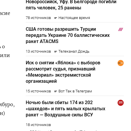
асие
 о
сили
уро, ​
н)