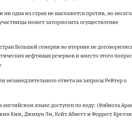
ли ни одна из стран не выскажется против, но несогл
-участницы может затормозить осуществление
тран Большой семерки во вторник не договорились
гических нефтяных резервов и вместо ​этого попро
.
ли незамедлительного ‌ответа на запросы Рейтер о
 английском языке доступен по коду: (Фабиола Арамб
ин Ким, Джихун Ли, ‌Кейт Абнетт и Форрест Крелли