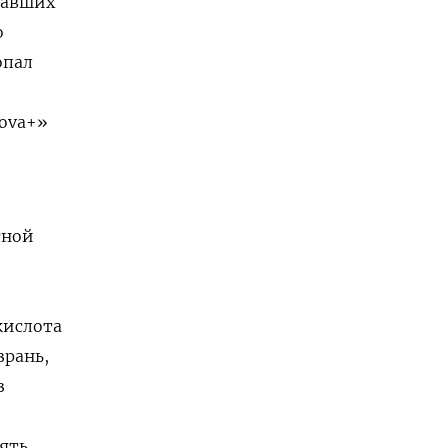
давших
о
опал
ova+»
тной
кислота
зрань,
з
ять