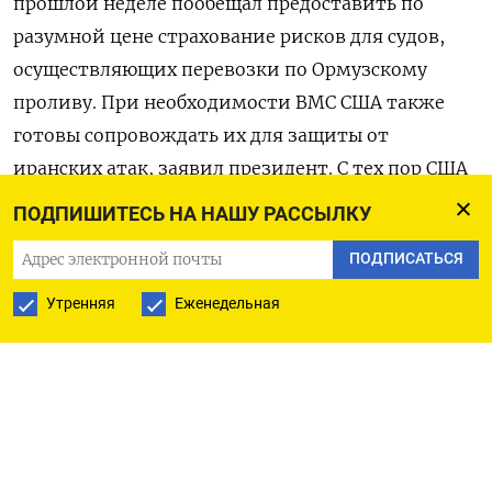
прошлой неделе пообещал предоставить по
разумной цене страхование рисков для судов,
осуществляющих перевозки по Ормузскому
проливу. При необходимости ВМС США также
готовы сопровождать их для защиты от
иранских атак, заявил президент. С тех пор США
так и не предложили военные эскорты, а планы
ПОДПИШИТЕСЬ НА НАШУ РАССЫЛКУ
по страхованию столкнулись с суровой
ПОДПИСАТЬСЯ
реальностью.
Утренняя
Еженедельная
Идея о том, что США начнут предлагать полисы
от военных рисков не решает главную проблему,
которая мешает судам ходить по Ормузскому
проливу,
пояснили
The Wall Street Journal
судовладельцы и страховые брокеры. Британский
рынок Lloyd’s of London, специализирующийся