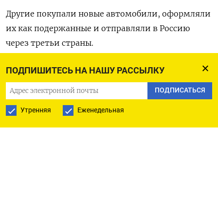
Другие покупали новые автомобили, оформляли
их как подержанные и отправляли в Россию
через третьи ​страны.
По словам ⁠представителя таможенных органов,
ПОДПИШИТЕСЬ НА НАШУ РАССЫЛКУ
значительную часть этих автомобилей
ПОДПИСАТЬСЯ
‌составляли премиальные модели немецких
Утренняя
Еженедельная
марок, ‌импортированные в Южную Корею.
Оригинал сообщения ​на английском языке
доступен ‌по коду: (Хёнжу Джин)
ПОДПИСАТЬСЯ НА ТЕЛЕГРАМ