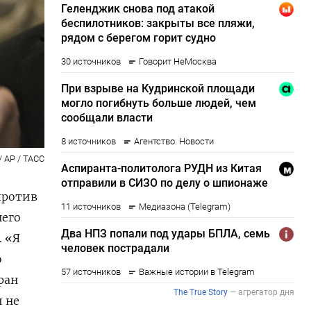
 / AP / ТАСС
против
шего
 «
Я
ю
ран
и
не