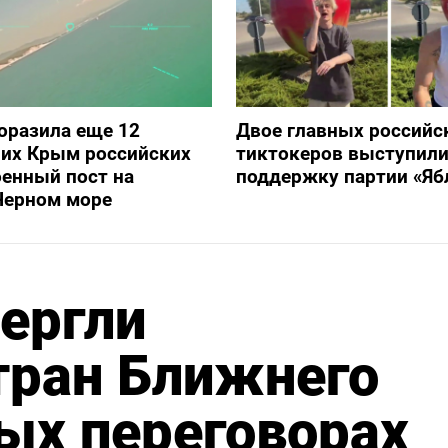
оразила еще 12
Двое главных российс
их Крым российских
тиктокеров выступили
оенный пост на
поддержку партии «Яб
Черном море
ергли
тран Ближнего
ых переговорах