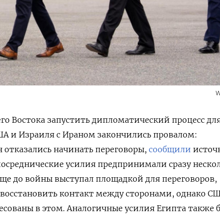
W
го Востока запустить дипломатический процесс дл
А и Израиля с Ираном закончились провалом:
н отказались начинать переговоры,
сообщили
источ
, посреднические усилия предпринимали сразу неско
еще до войны выступал площадкой для переговоров,
 восстановить контакт между сторонами, однако С
ресованы в этом. Аналогичные усилия Египта также 