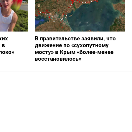
ких
В правительстве заявили, что
 в
движение по «сухопутному
локо»
мосту» в Крым «более-менее
восстановилось»