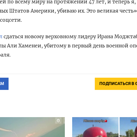
 по всему миру на ​протяжении 47 лет, ⁠и теперь я, 
ых Штатов Америки, убиваю их. Это великая честь»
соцсети.
л
сдаться новому верховному ‌лидеру Ирана Моджта
лы Али Хаменеи, убитому в первый день военной о
аля.
АМ
ПОДПИСАТЬСЯ В 