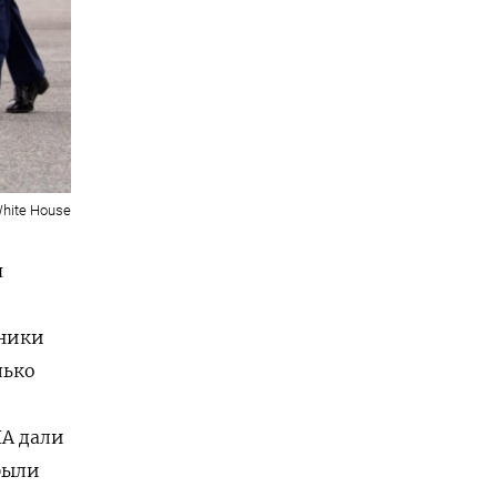
hite House
я
ники
лько
ША дали
были