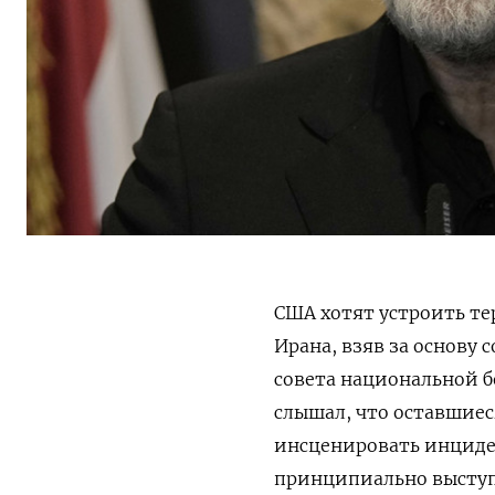
США хотят устроить те
Ирана, взяв за основу 
совета национальной б
слышал
,
что
оставшиес
инсценировать инцид
принципиально
высту