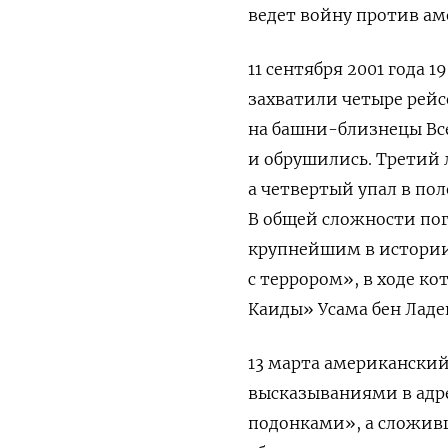
ведет
войну против
ам
11 сентября 2001 года
захватили четыре рейс
на башни-близнецы Все
и обрушились. Третий 
а четвертый упал в по
В общей сложности поги
крупнейшим в истории 
с террором», в ходе ко
Каиды» Усама бен Ладе
13 марта американски
высказываниями в адр
подонками», а сложив