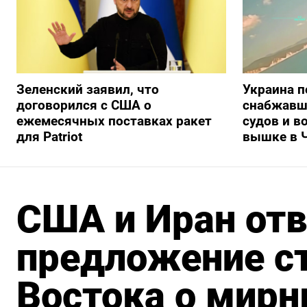
Зеленский заявил, что
Украина п
договорился с США о
снабжавш
ежемесячных поставках ракет
судов и в
для Patriot
вышке в 
США и Иран отв
предложение с
Востока о мирн