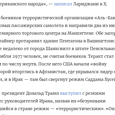
ериканского
народа», —
написал
Лариджани в X
.
 19 боевиков террористической организации «Аль-Ка
овых пассажирских самолета и направили два из ни
мирного торгового центра на Манхэттене. Обе заго
лайнер протаранил здание Пентагона в Вашингтоне
ле недалеко от города Шанксвилл в штате Пенсильва
бли 2977 человек, не считая боевиков. Теракт стал
по числу жертв. После него США начали «войну
торой вторглись в Афганистан, где укрывался лидер
н, и в Ирак — там был свергнут режим Саддама Хусе
й президент
Дональд Трамп
выступил
с резкими
ес руководителей Ирана, назвав их «безумными
шийся в стране режим — «террористическим». «О