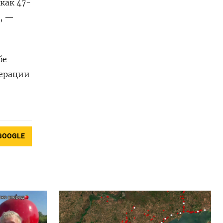
как 47-
, —
бе
перации
GOOGLE