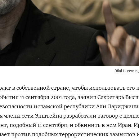
Bilal Hussein
ракт в собственной стране, чтобы использовать его 
события 11 сентября 2001 года, заявил
Секретарь Выс
езопасности исламской республики Али Лариджани.
я
члены
сети
Эпштейна
разработали
заговор с цель
ент
,
подобный
11
сентября,
и
обвинить
в нем
Иран
.
И
пает
против
подобных
террористических
замыслов