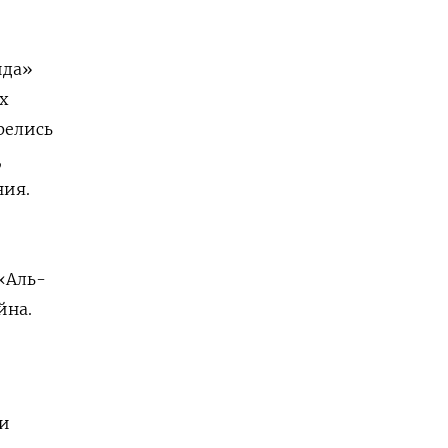
ида»
х
релись
,
ния.
 «Аль-
йна.
ни