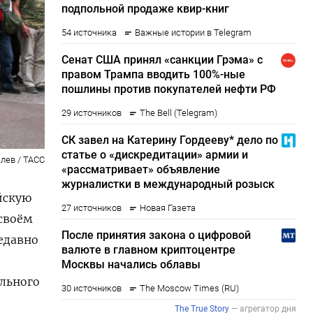
лев / ТАСС
йскую
своём
едавно
ального