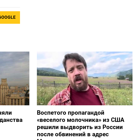
GOOGLE
няли
Воспетого пропагандой
жданства
«веселого молочника» из США
решили выдворить из России
после обвинений в адрес