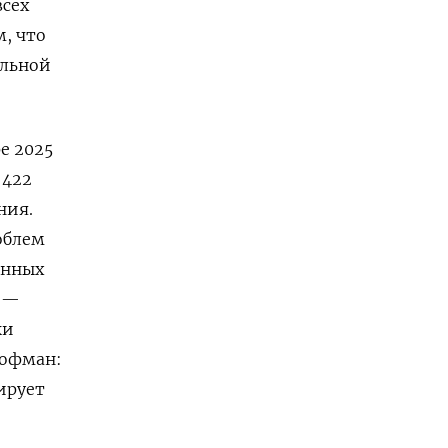
всех
м, что
альной
е 2025
 422
ния.
облем
анных
к —
ки
Кофман:
ирует