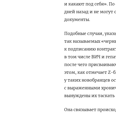
и какают под себя». По
дней назад и не могут 
документы.
Подобные случаи, указ
так называемых «черн
к подписанию контрак
в том числе ВИЧ и геп
после чего присваива
этом, как отмечает Z-
у таких новобранцев о
с выраженными хрони
вынуждены их таскать 
Она связывает происх