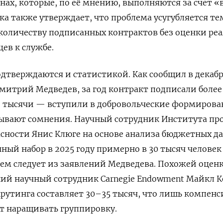
нах, которые, по её мнению, выполняются за счет «
ка также утверждает, что проблема усугубляется те
 количеству подписанных контрактов без оценки ре
ев к службе.
дтверждаются и статистикой. Как сообщил в декабр
Дмитрий Медведев, за год контракт подписали более
32 тысячи — вступили в добровольческие формирова
ывают сомнения. Научный сотрудник Института пр
сности Янис Клюге на основе анализа бюджетных д
ный набор в 2025 году примерно в 30 тысяч челове
ем следует из заявлений Медведева. Похожей оцен
ий научный сотрудник Carnegie Endowment Майкл 
утинга составляет 30–35 тысяч, что лишь компенс
ет наращивать группировку.