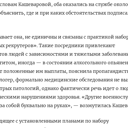
 словам Кашеваровой, оба оказались на службе около
объяснить, где и при каких обстоятельствах подпис
ывает она, не единичны и связаны с практикой набо
ых рекрутеров». Такие посредники привлекают
тов людей с зависимостями и тяжелыми заболеван
атитом, иногда — в состоянии алкогольного опьянен
ют положенные им выплаты, пояснила пропагандист
блогер, формально медицинские обследования не в
стрых патологий, однако фактически речь идет о лю
ческими нарушениями здоровья.
«Другие военносл
за собой буквально на руках», — возмутилась Кашев
одящее с установленными планами по набору