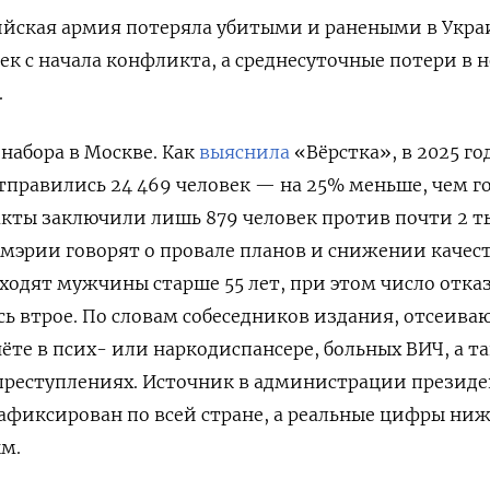
ийская армия потеряла убитыми и ранеными в Укра
век с начала конфликта, а среднесуточные потери в 
.
 набора в Москве. Как
выяснила
«Вёрстка», в 2025 го
тправились 24 469 человек — на 25% меньше, чем г
ракты заключили лишь 879 человек против почти 2 т
 мэрии говорят о провале планов и снижении качес
иходят мужчины старше 55 лет, при этом число отка
ь втрое. По словам собеседников издания, отсеива
ёте в псих- или наркодиспансере, больных ВИЧ, а т
преступлениях. Источник в администрации президе
зафиксирован по всей стране, а реальные цифры ни
м.