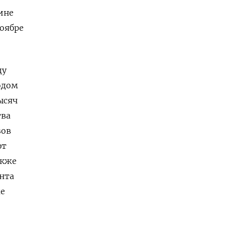
ине
ноябре
ду
одом
ысяч
тва
зов
ют
акже
нта
же