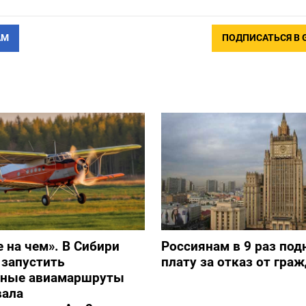
АМ
ПОДПИСАТЬСЯ В 
е на чем». В Сибири
Россиянам в 9 раз под
 запустить
плату за отказ от гра
ьные авиамаршруты
вала