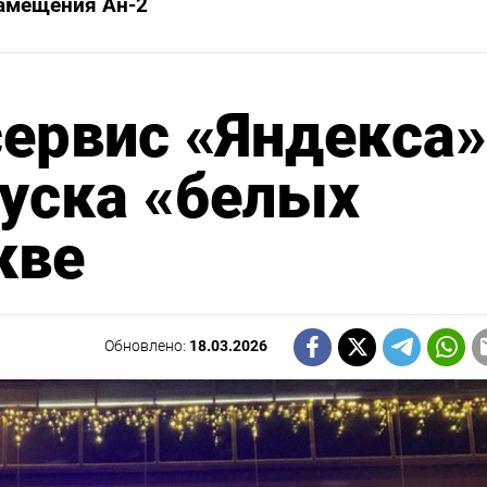
амещения Ан-2
сервис «Яндекса»
пуска «белых
кве
Обновлено:
18.03.2026