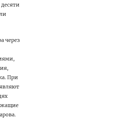
 десяти
али
ра через
иями,
ия,
ка. При
ыявляют
дях
ужащие
арова.