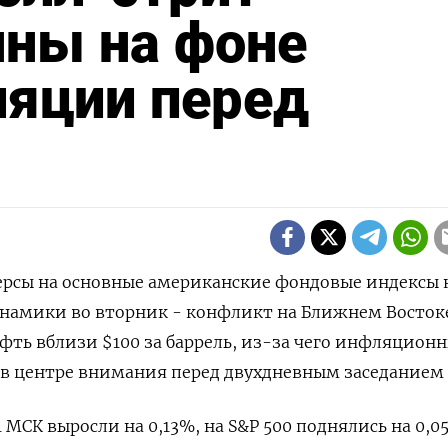
нны на фоне
ляции перед
черсы на основные американские фондовые ‌индексы 
амики ​во вторник - конфликт ​на ​Ближнем Восток
ефть вблизи $100 за баррель, из-за ​чего ‌инфляцион
ь в центре ‌внимания перед двухдневным заседанием 
:11 МСК ​выросли на 0,13%, на S&P 500 поднялись на 0,0