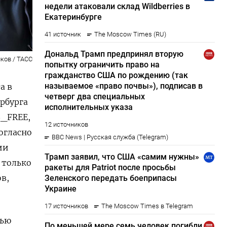
лков / ТАСС
а в
рбурга
B_FREE,
огласно
ии
 только
в,
зью