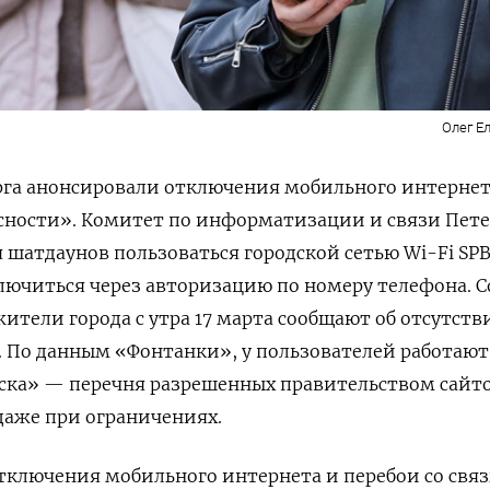
Олег Е
рга анонсировали отключения мобильного интернет
асности». Комитет по информатизации и связи Пете
 шатдаунов пользоваться городской сетью Wi-Fi
SP
ючиться через авторизацию по номеру телефона. С
жители города с утра 17 марта сообщают об отсутств
 По данным «Фонтанки», у пользователей работают
иска» — перечня разрешенных правительством сайто
даже при ограничениях.
тключения мобильного интернета и перебои со свя