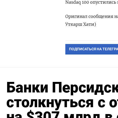
Nasdaq 100 ​опустились н
Оригинал сообщения на 
‌Уткарш Хати)
ПОДПИСАТЬСЯ НА ТЕЛЕГР
Банки Персидск
столкнуться с 
на $307 млрд в