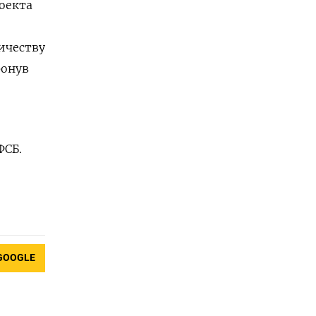
оекта
личеству
ронув
ФСБ.
GOOGLE