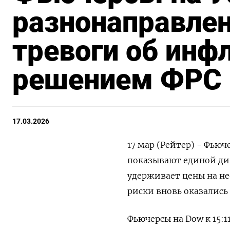
разнонаправле
тревоги об инф
решением ФРС
17.03.2026
17 мар (Рейтер) - Фью
показывают единой дин
⁠удерживает ‌цены на ‌н
риски вновь ​оказалис
Фьючерсы на ​Dow ​к ‌15