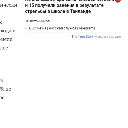
тически
х
хода в
ремле
олее
ть
8% по
ос