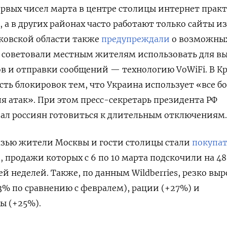
первых чисел марта в центре столицы интернет прак
 а в других районах часто работают только сайты из
сковской области также
предупреждали
о возможны
 советовали местным жителям использовать для вы
нков и отправки сообщений — технологию VoWiFi. В К
ть блокировок тем, что Украина использует «все б
 атак». При этом пресс-секретарь президента РФ
ал россиян готовиться к длительным отключениям.
язью жители Москвы и гости столицы стали
покупа
, продажи которых с 6 по 10 марта подскочили на 4
 неделей. Также, по данным Wildberries, резко выр
3% по сравнению с февралем), рации (+27%) и
ы (+25%).