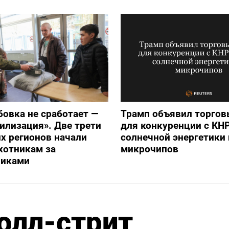
бовка не сработает —
Трамп объявил торго
илизация». Две трети
для конкуренции с КНР
х регионов начали
солнечной энергетики 
хотникам за
микрочипов
никами
олл-стрит