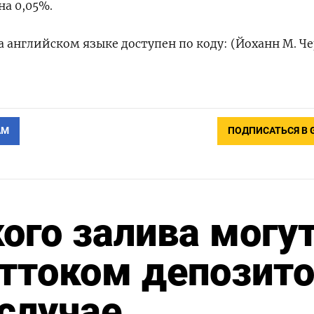
а ⁠0,05%.
английском ‌языке доступен ‌по коду: (Йоханн М. ​Ч
АМ
ПОДПИСАТЬСЯ В 
ого залива могу
оттоком депозит
 случае