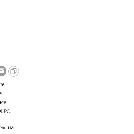
не
е
ные
ФРС.
5%, на