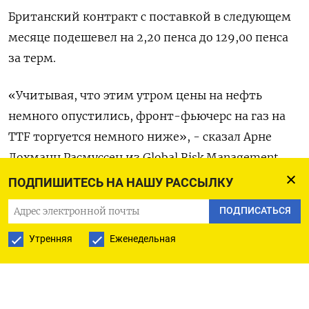
Британский контракт с ⁠поставкой в следующем
месяце подешевел на 2,20 ‌пенса до 129,00 пенса
за ‌терм.
«Учитывая, что этим утром цены на нефть
немного опустились, фронт-фьючерс на ​газ на
TTF торгуется немного ниже», - сказал Арне
Лохманн ‌Расмуссен из Global Risk Management,
добавив, что цены на ​нефть и новости вокруг
ПОДПИШИТЕСЬ НА НАШУ РАССЫЛКУ
ситуации на Ближнем Востоке по-прежнему
ПОДПИСАТЬСЯ
будут ‌основными драйверами. Котировки
Утренняя
Еженедельная
просели в среду после возобновления прокачки
нефти по трубопроводу с иракских
месторождений в Киркуке в турецкий ​порт
Джейхан. Увеличение ​предложения вызвало