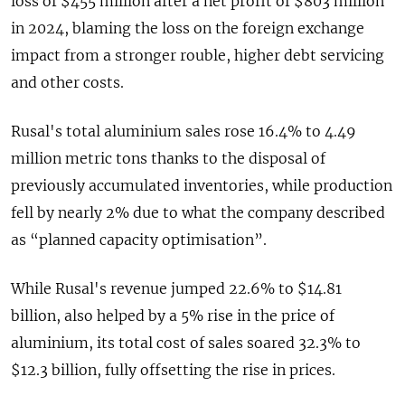
loss ​of $455 million after a net profit of $803 ​million
in 2024, blaming the ​loss on the ⁠foreign exchange
impact from a stronger rouble, higher debt servicing
and other costs.
Rusal's ‌total aluminium sales rose 16.4% to 4.49
million metric ‌tons thanks to the disposal of
previously accumulated inventories, while production
fell by nearly 2% due to what ​the company described
as “planned capacity optimisation”.
While Rusal's revenue jumped 22.6% to $14.81
billion, also helped by a ‌5% rise in the price of
aluminium, its total cost of sales soared 32.3% to
$12.3 billion, ​fully offsetting the rise in prices.