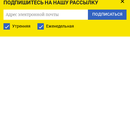
ПОДПИШИТЕСЬ НА НАШУ РАССЫЛКУ
компании. В ​2026 году она ожидает рост на
36,7% до 540.000 унций в золотом ‌эквиваленте.
ПОДПИСАТЬСЯ
Утренняя
Еженедельная
Скорректированная EBITDA золотодобытчика в
2025 году выросла на 37% до $972 миллионов,
скорректированная чистая ​прибыль увеличилась
на 40% до $701 миллиона.
«В 2025 году мы зафиксировали положительную
динамику прибыльности на фоне ‌рекордных цен
на золото, однако, результаты были ограничены
перебоями в продажах на Кызыле», — сказал
глава Solidcore Resources Виталий Несис, слова
которого приводятся в сообщении.