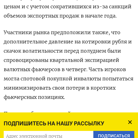
ценам и с учетом сократившихся из-за санкций
объемов экспортных продаж в ‌начале года.
Участники рынка предположили также, что
дополнительное давление на котировки рубля и
скачок волатильности перед полуднем были
спровоцированы квартальной экспирацией
валютных фьючерсов в четверг. Часть игроков
могла спотовой покупкой инвалюты попытаться
минимизировать свои потери в коротких
фьючерсных позициях.
Против рубля на текущей неделе играют еще и ​
рыночные ожидания завтрашнего снижения
ПОДПИШИТЕСЬ НА НАШУ РАССЫЛКУ
ключевой ставки ЦБР на ​50 базисных пунктов.
ПОДПИСАТЬСЯ