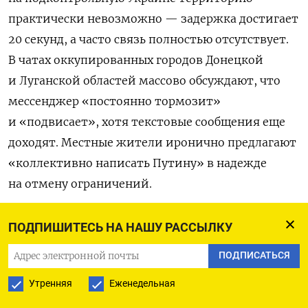
практически невозможно — задержка достигает
20 секунд, а часто связь полностью отсутствует.
В чатах оккупированных городов Донецкой
и Луганской областей массово обсуждают, что
мессенджер «постоянно тормозит»
и «подвисает», хотя текстовые сообщения еще
доходят. Местные жители иронично предлагают
«коллективно написать Путину» в надежде
на отмену ограничений.
Проблемы с Telegram на оккупированных
ПОДПИШИТЕСЬ НА НАШУ РАССЫЛКУ
территориях происходят на фоне тотального
ПОДПИСАТЬСЯ
замедления мессенджера в России. Согласно
данным
сервиса Merilo, в период с 9 по 15 марта
Утренняя
Еженедельная
доля неудачных запросов к доменам Telegram