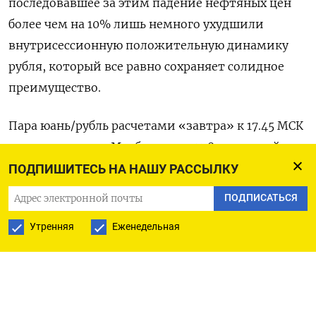
последовавшее за этим падение нефтяных цен
более чем на 10% лишь немного ухудшили
внутрисессионную положительную динамику
рубля, который все равно сохраняет солидное
преимущество.
Пара юань/рубль расчетами «завтра» к 17.45 МСК
котировалась на Мосбирже по 11,87, и российская
валюта укрепляется на ​1%, ранее набирая более
ПОДПИШИТЕСЬ НА НАШУ РАССЫЛКУ
1,5%. Предыдущие же ​три биржевые сессии юань
ПОДПИСАТЬСЯ
стоил дороже 12 рублей, ​в четверг ⁠подскочив до
Утренняя
Еженедельная
13-месячного пика, 12,65.
Биржевая пара доллар/рубль расчетами «завтра»
(без поставки валюты США) котировалась к
этому времени вблизи ‌отметки 81,25, и