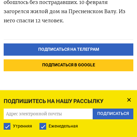
обошлось без пострадавших. 10 февраля
загорелся жилой дом на Пресненском Валу. Из
него спасли 12 человек.
ПОДПИСАТЬСЯ НА ТЕЛЕГРАМ
ПОДПИСАТЬСЯ В GOOGLE
ПОДПИШИТЕСЬ НА НАШУ РАССЫЛКУ
Число буровых установок
ПОДПИСАТЬСЯ
в США снизилось впервые
за 3 недели -- Baker
Утренняя
Еженедельная