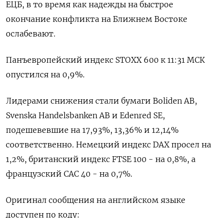
ЕЦБ, ​в то ​время как ⁠надежды ‌на быстрое
‌окончание конфликта на Ближнем Востоке
ослабевают.
Панъевропейский ​индекс STOXX ‌600 к ​11:31 МСК
опустился на ‌0,9%.
Лидерами снижения стали бумаги Boliden AB,
Svenska Handelsbanken ​AB ​и ‌Edenred SE,
подешевевшие на ​17,93%, 13,36% и 12,14%
соответственно. Немецкий индекс DAX просел на
1,2%, британский индекс FTSE ​100 - ⁠на 0,8%, а
французский CAC ‌40 - на 0,7%.
Оригинал ‌сообщения на английском ​языке
доступен по ‌коду: