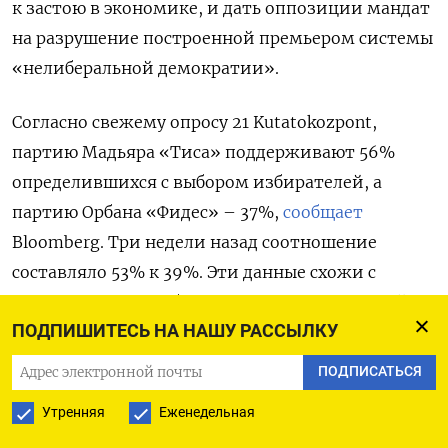
к застою в экономике, и дать оппозиции мандат
на разрушение построенной премьером системы
«нелиберальной демократии».
Согласно свежему опросу 21 Kutatokozpont,
партию Мадьяра «Тиса» поддерживают 56%
определившихся с выбором избирателей, а
партию Орбана «Фидес» – 37%,
сообщает
Bloomberg. Три недели назад соотношение
составляло 53% к 39%. Эти данные схожи с
результатами, опубликованными на прошлой
ПОДПИШИТЕСЬ НА НАШУ РАССЫЛКУ
неделе авторитетной социологической службой
Median, которая зафиксировала преимущество
ПОДПИСАТЬСЯ
«Тисы» в 23 процентных пункта. Сводный
Утренняя
Еженедельная
результат опросов на 28 марта,
публикуемый