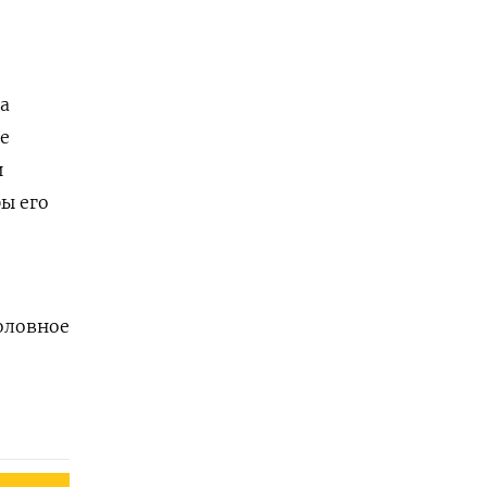
а
е
и
ы его
оловное