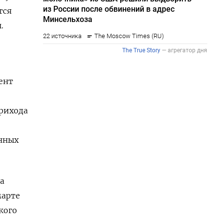
тся
.
—
ент
рихода
нных
а
марте
кого