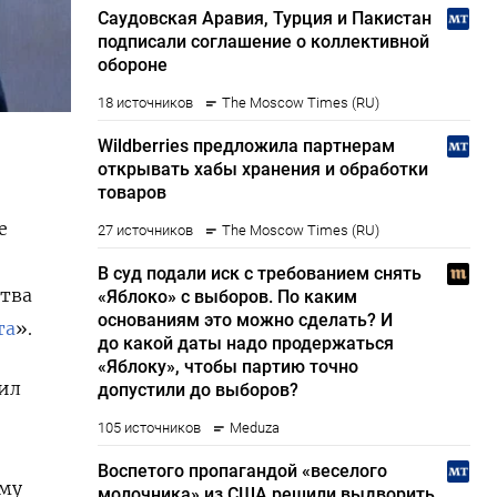
е
тва
та
».
ил
ему