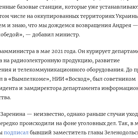
енные базовые станции, которые уже устанавливаю
в том числе на оккупированных территориях Украины
ием и знаю, что мы дождемся возвращения Андрея 
победой», — добавил министр.
замминистра в мае 2021 года. Он курирует департам
а на радиоэлектронную продукцию, развитие
ения и телекоммуникационного оборудования. До п
л в «Вымпелкоме», НИИ «Восход», был советником
идента и замдиректора департамента информацио
тва.
 Заренина — неизвестно, однако раньше случаи уход
ередко происходили на фоне уголовных дел. Так, в 
ны
подписал
бывший заместитель главы Зеленодольс