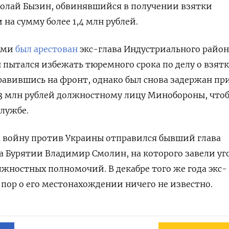
колай Бызин, обвинявшийся в получении взятки
на сумму более 1,4 млн рублей.
ерми
был арестован
экс-глава Индустриального район
пытался избежать тюремного срока по делу о взятк
авившись на фронт, однако был снова задержан пр
 3 млн рублей должностному лицу Минобороны, чтоб
службе.
 на войну против Украины отправился бывший глава
а Бурятии Владимир Смолин, на которого завели уг
жностных полномочий. В декабре того же года экс-
х пор о его местонахождении ничего не известно.