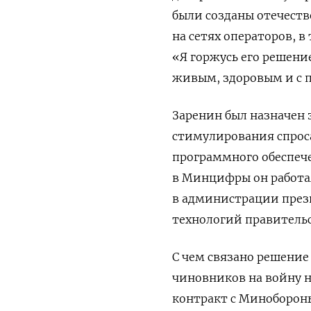
были созданы отечеств
на сетях операторов, 
«Я горжусь его решен
живым, здоровым и с 
Заренин был назначен 
стимулирования спрос
программного обеспеч
в Минцифры он работа
в администрации през
технологий правительс
С чем связано решение
чиновников на войну н
контракт с Миноборо