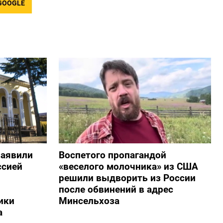
GOOGLE
заявили
Воспетого пропагандой
ссией
«веселого молочника» из США
решили выдворить из России
после обвинений в адрес
ики
Минсельхоза
а