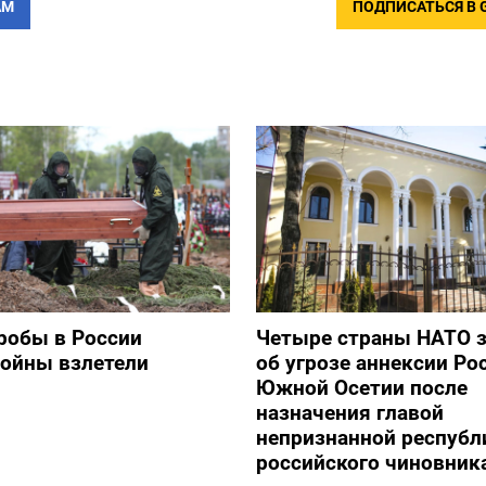
АМ
ПОДПИСАТЬСЯ В 
робы в России
Четыре страны НАТО 
войны взлетели
об угрозе аннексии Ро
Южной Осетии после
назначения главой
непризнанной республ
российского чиновник