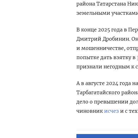
района Татарстана Ни
земельными участками 
В конце 2025 года в П
Дмитрий Дробинин. Он 
и мошенничестве, отпр
попытке дать взятку в
признали негодным к 
А в августе 2024 года
Тарбагатайского район
дело о превышении дол
чиновник
исчез
и с те