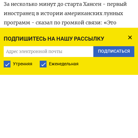
За несколько минут до ‌старта Хансен - первый
иностранец в истории ‌американских лунных
программ - сказал по громкой связи: «Это
Джереми, мы отправляемся. Ради всего
ПОДПИШИТЕСЬ НА НАШУ РАССЫЛКУ
человечества!». ​Центр управления в Хьюстоне в
ответ пожелал им удачи и счастливого пути: «В
ПОДПИСАТЬСЯ
Утренняя
Еженедельная
четырех ‌потрясающих астронавтов - это смелые
люди».
За последний год при проведенных Трампом и ​
DOGE сокращениях НАСА лишилось около 20%
персонала.
ПОДРЯДЧИКИ