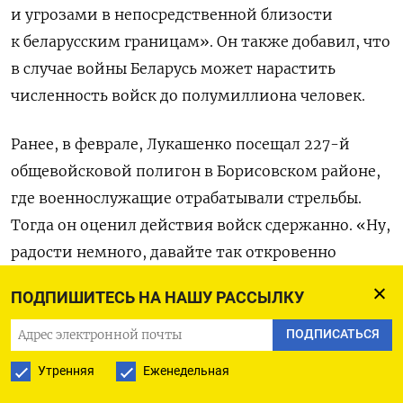
и угрозами в непосредственной близости
к беларусским границам». Он также добавил, что
в случае войны Беларусь может нарастить
численность войск до полумиллиона человек.
Ранее, в феврале, Лукашенко посещал 227-й
общевойсковой полигон в Борисовском районе,
где военнослужащие отрабатывали стрельбы.
Тогда он оценил действия войск сдержанно. «Ну,
радости немного, давайте так откровенно
говорить. Стреляют, видят мишени. Будем
ПОДПИШИТЕСЬ НА НАШУ РАССЫЛКУ
считать, что так себе», — говорил он. В июле
2025 года Лукашенко заявлял о необходимости
ПОДПИСАТЬСЯ
«военной мобилизации» в мирное время для
Утренняя
Еженедельная
сохранения устойчивости экономики,