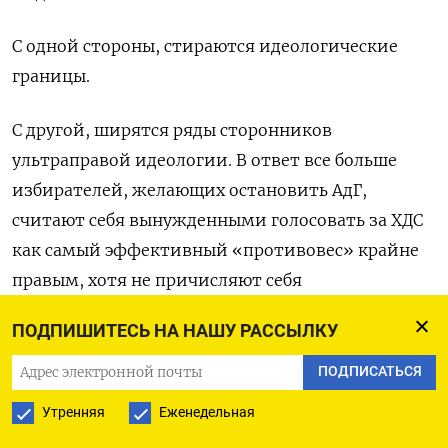
С одной стороны, стираются идеологические
границы.
С другой, ширятся ряды сторонников
ультраправой идеологии. В ответ все больше
избирателей, желающих остановить АдГ,
считают себя вынужденными голосовать за ХДС
как самый эффективный «противовес» крайне
правым, хотя не причисляют себя
к консерваторам. Целых два крупных сегмента
ПОДПИШИТЕСЬ НА НАШУ РАССЫЛКУ
политического спектра, левый и центр,
становятся вакантными.
ПОДПИСАТЬСЯ
Утренняя
Еженедельная
В глубоком кризисе находится СДПГ, старейшая