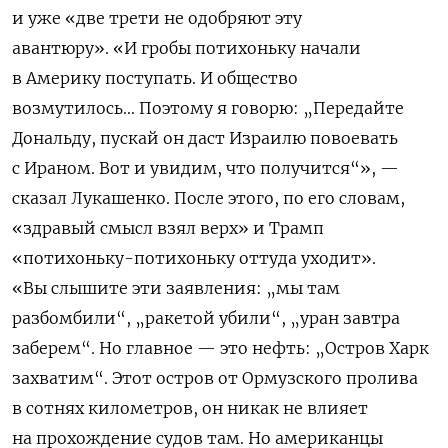
и уже «две трети не одобряют эту
авантюру».
«И гробы потихоньку начали
в Америку поступать. И общество
возмутилось…
Поэтому я говорю: „Передайте
Дональду, пускай он даст Израилю повоевать
с Ираном. Вот и увидим, что получится“», —
сказал Лукашенко.
После этого, по его словам,
«здравый смысл взял верх» и Трамп
«потихоньку-потихоньку оттуда уходит».
«Вы слышите эти заявления: „мы там
разбомбили“, „ракетой убили“, „уран завтра
заберем“. Но главное — это нефть: „Остров Харк
захватим“. Этот остров от Ормузского пролива
в сотнях километров, он никак не влияет
на прохождение судов там. Но американцы