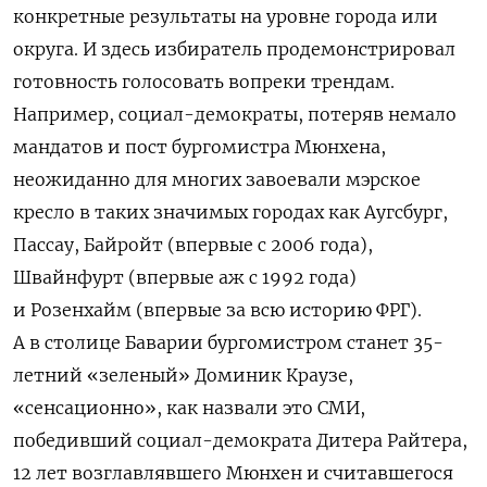
конкретные результаты на уровне города или
округа. И здесь избиратель продемонстрировал
готовность голосовать вопреки трендам.
Например, социал-демократы, потеряв немало
мандатов и пост бургомистра Мюнхена,
неожиданно для многих завоевали мэрское
кресло в таких значимых городах как Аугсбург,
Пассау, Байройт (впервые с 2006 года),
Швайнфурт (впервые аж с 1992 года)
и Розенхайм (впервые за всю историю ФРГ).
А в столице Баварии бургомистром станет 35-
летний «зеленый» Доминик Краузе,
«сенсационно», как назвали это СМИ,
победивший социал-демократа Дитера Райтера,
12 лет возглавлявшего Мюнхен и считавшегося