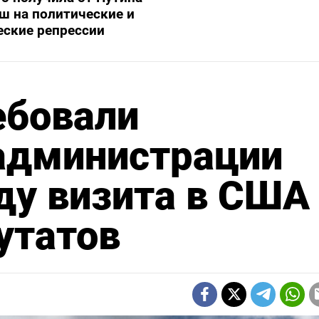
ш на политические и
еские репрессии
ебовали
 администрации
ду визита в США
утатов