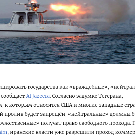
ицировать государства как «враждебные», «нейтра
 сообщает
Al Jazeera
. Согласно задумке Тегерана,
, к которым относятся США и многие западные стр
й пролив будет запрещён, «нейтральные» должны б
ружественные» получат право свободного прохода. 
nim
, иранские власти уже разрешили проход комме