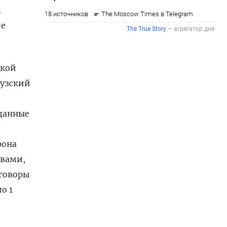
.
ие
ской
музский
 данные
рона
твами,
еговоры
о 1