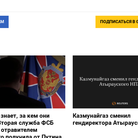
АМ
ПОДПИСАТЬСЯ В 
 знает, за кем они
Казмунайгаз сменил
Вторая служба ФСБ
гендиректора Атыраус
с отравителем
о получила от Путина