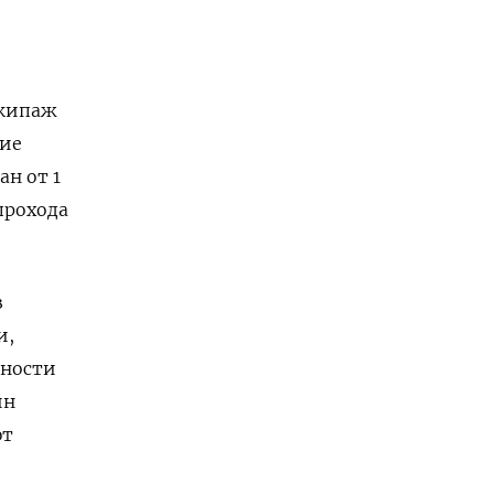
экипаж
ние
ан от 1
прохода
з
и,
сности
ин
ют