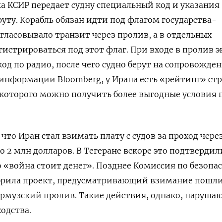
а КСИР передает судну специальный код и указания
ту. Корабль обязан идти под флагом государства-
гласовывало транзит через пролив, а в отдельных
гистрироваться под этот флаг. При входе в пролив 
од по радио, после чего судно берут на сопровожде
 информации Bloomberg, у Ирана есть «рейтинг» стр
т которого можно получить более выгодные условия 
, что Иран стал взимать плату с судов за проход чере
 2 млн долларов. В Тегеране вскоре это подтвердил
о «война стоит денег». Позднее Комиссия по безопа
брила проект, предусматривающий взимание пошл
 Ормузский пролив. Такие действия, однако, наруша
одства.