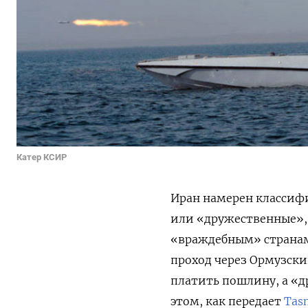
Катер КСИР
Иран намерен классиф
или «дружественные»,
«враждебным» странам
проход через Ормузски
платить пошлину, а «д
этом, как передает
Tas