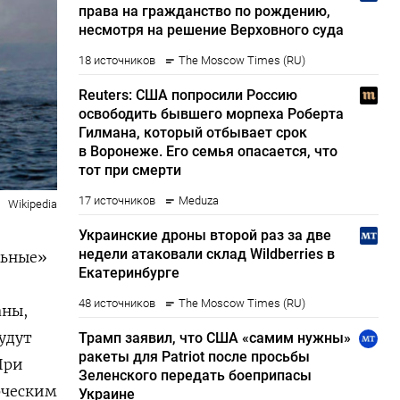
Wikipedia
льные»
аны,
удут
При
рческим