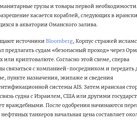
уманитарные грузы и товары первой необходимости
разрешение касается кораблей, следующих в иранск
ихся в акватории Оманского залива.
общают источники
Bloomberg
, Корпус стражей ислам
л предлагать судам «безопасный проход» через Ор
х или криптовалюте. Согласно этой схеме, сперва
ны связаться с компанией-посредником и передать
узе, пункте назначения, экипаже и сведения
ентификационной системы AIS. Затем иранская сто
вязь судна с Израилем, США или другими государс
ает враждебными. После одобрения начинаются пер
я нефтяных танкеров начальная цена составляет окол