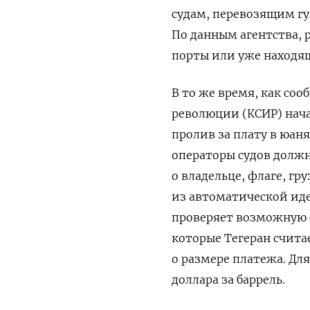
судам, перевозящим г
По данным агентства, 
порты или уже находящ
В то же время, как со
революции (КСИР) нача
пролив за плату в юаня
операторы судов долж
о владельце, флаге, гр
из автоматической ид
проверяет возможную с
которые Тегеран счит
о размере платежа. Дл
доллара за баррель.