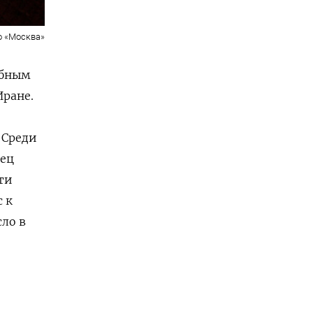
о «Москва»
обным
Иране.
 Среди
лец
ти
с к
ло в