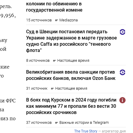
рель.
9,956,
ьку
ной
окие
го
ки ФРС
ла
низ по