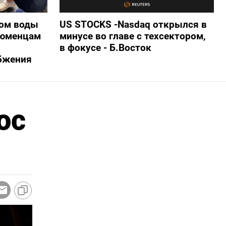
ом воды
US STOCKS -Nasdaq открылся в
тюменцам
минусе во главе с техсектором,
в фокусе - Б.Восток
бжения
ос