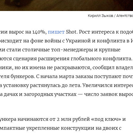
Кирилл Зыков / Агентств
сии вырос на 140%,
пишет
Shot. Рост интереса к под
исходит на фоне войны с Украиной и конфликта в 
и стали столичные топ-менеджеры и крупные
ются сценария расширения глобального конфликта.
ники, но их имена не раскрываются, сообщил владе
я бункеров. С начала марта заказы поступают поч
а установку растянулась до лета. Увеличился интере
дачах и загородных участках — число заявок вырос
ункера начинаются от 2 млн рублей «под ключ» и
мпактные укрепленные конструкции на двоих с