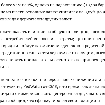
более чем ​на 1%, однако не падают ниже $107 за бар
ине из шести основных валют снизился на 0,07% до 9
шевым ​для держателей других валют.
может оказать влияние на общую инфляцию, поскол
 на потребителей возросшие затраты; при повышен
 вряд ли пойдут на смягчение денежно-кредитной
о традиционно считается хеджем от инфляции, выс
гут снизить привлекательность этого ​не приносяще
тива.
 полностью исключили вероятность снижения став
инструменту ​FedWatch от CME, в то время как до нача
идали от американского центробанка двух шагов в
Иран сообщил, что сформулировал свои позиции и