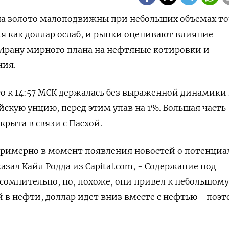
 на золото малоподвижны при небольших объемах то
мя как доллар ослаб, и рынки оценивают влияние
Ирану мирного плана на нефтяные котировки и
ния.
то к 14:57 МСК держалась без выраженной динамики
ойскую унцию, перед этим упав на 1%. Большая часть
рыта в связи с ​Пасхой.
имерно в ​момент появления новостей о потенциал
казал Кайл Родда из Capital.com, - Содержание под
сомнительно, но, похоже, ‌они привел к небольшому
‌в нефти, доллар идет вниз вместе с нефтью - поэ