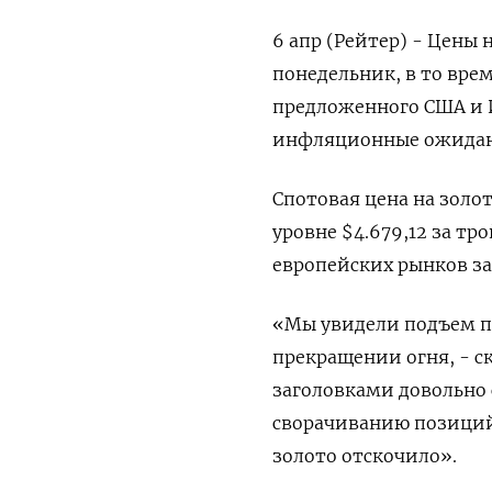
6 апр (Рейтер) - Цены
понедельник, в то вре
предложенного США и 
‌инфляционные ожида
Спотовая цена на золо
уровне $4.679,12 за тр
европейских рынков зак
«Мы увидели подъем пр
прекращении огня, - ⁠с
заголовками довольно 
сворачиванию позиций 
золото отскочило».