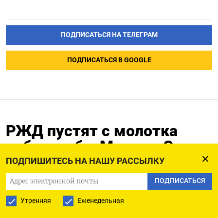
ПОДПИСАТЬСЯ НА ТЕЛЕГРАМ
ПОДПИСАТЬСЯ В GOOGLE
РЖД пустят с молотка
небоскреб в Москва-Сити,
чтобы расплатиться с
ПОДПИШИТЕСЬ НА НАШУ РАССЫЛКУ
долгами
ПОДПИСАТЬСЯ
06.04.2026
Утренняя
Еженедельная