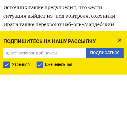
Источник также предупредил, что «если ​
ситуация ⁠выйдет из-под контроля, союзники
Ирана также ‌перекроют Баб-эль-Мандебский
пролив».
ПОДПИШИТЕСЬ НА НАШУ РАССЫЛКУ
Оригинал сообщения ‌на английском языке
ПОДПИСАТЬСЯ
доступен по ​коду
Утренняя
Еженедельная
(Париса Хафези. Перевел ‌Дмитрий Антонов)
ПОДПИСАТЬСЯ НА ТЕЛЕГРАМ
ПОДПИСАТЬСЯ В GOOGLE