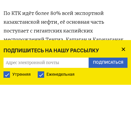
По КТК идёт более 80% всей экспортной
казахстанской нефти, её основная часть ​
поступает ⁠с гигантских каспийских
месторождений Тенгиз, ‌Кашаган и Карачаганак,
‌акционерами которых являются компании ​США.
ПОДПИШИТЕСЬ НА НАШУ РАССЫЛКУ
ПОДПИСАТЬСЯ
(Тамара Вааль, текст ‌Марии Гордеевой)
Утренняя
Еженедельная
ПОДПИСАТЬСЯ НА ТЕЛЕГРАМ
ПОДПИСАТЬСЯ В GOOGLE