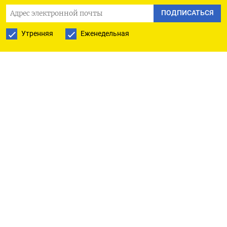
Ормузском проливе) в ближайшее время
ПОДПИСАТЬСЯ
выглядят слабыми», - отметила Вандана Хари ​из
Утренняя
Еженедельная
Vanda Insights, «Фьючерсный ​рынок выглядит
‌немного дисфункциональным», - сказала она,
отметив, что в противном случае ​цены к
уровням до объявления о перемирии.
Устойчивость перемирия вызывает у участников
рынка сомнения: Тегеран накануне заявил, что
продолжать переговоры о заключении
постоянного мирного соглашения с
Соединенными Штатами было бы несообразно
после того, как Израиль нанес по Ливану самые ​
мощные до сих пор ⁠удары, убив сотни людей.
Между тем операторы морских перевозок в
среду сообщили, ‌что им требуется больше