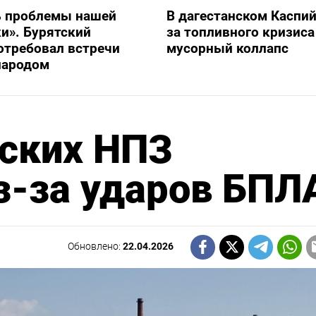
ь проблемы нашей
В дагестанском Каспий
и». Бурятский
за топливного кризиса
отребовал встречи
мусорный коллапс
народом
йских НПЗ
з-за ударов БПЛ
Обновлено:
22.04.2026