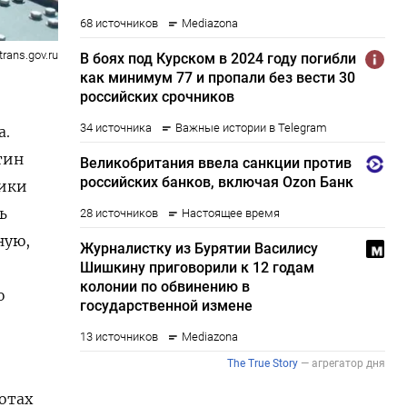
trans.gov.ru
а.
тин
мики
ь
ную,
ю
отах