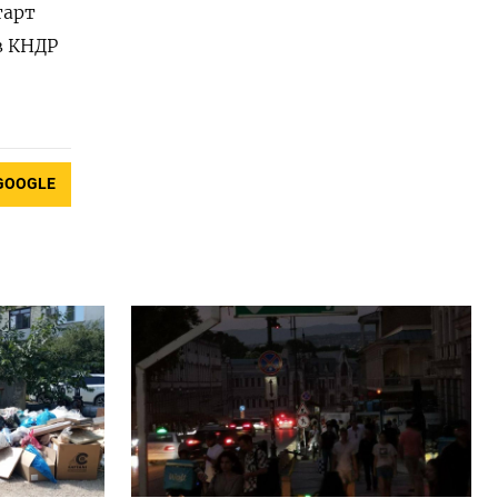
тарт
в КНДР
GOOGLE