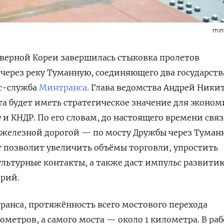
min
еверной Кореи завершилась стыковка пролетов
через реку Туманную, соединяющего два государств
сс-служба
Минтранса
. Глава ведомства
Андрей Ники
ста будет иметь стратегическое значение для эконо
 и КНДР. По его словам, до настоящего времени связ
 железной дорогой — по мосту Дружбы через Туман
т позволит увеличить объёмы торговли, упростить
ультурные контакты, а также даст импульс развити
рий.
анса, протяжённость всего мостового перехода
ометров, а самого моста — около 1 километра. В раб