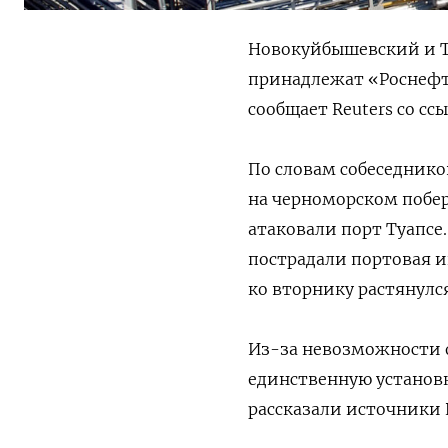
Новокуйбышевский и Т
принадлежат «Роснефт
сообщает Reuters со сс
По словам собеседнико
на черноморском побер
атаковали порт Туапсе.
пострадали портовая и
ко вторнику растянулся
Из-за невозможности 
единственную установк
рассказали источники R