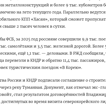
нн металлоконструкций и более 9 тыс. кубометров б
ечено на лето текущего года. Параллельно ведутся
обильного КПП «Хасан», который сможет пропускат
 свыше 2 тысяч человек в сутки.
ы ФСБ, за 2025 год россияне совершили 9,9 тыс. по
тыс. самолётами и 3,5 тыс. железной дорогой. Более 5
ескими, ещё 1,1 тыс. — деловыми. В РЖД сообщили,
а перевезли в КНДР и обратно 11,4 тыс. пассажиров,
овек туристическим поездом «В Корею».
ства России и КНДР подписали соглашение о строите
через реку Туманная. Документ, как отмечал экс-гл
овойт, стал результатом договорённостей Владими
 достигнутых во время визита северокорейского ли