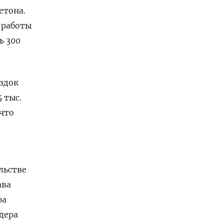
етона.
 работы
ь 300
ездок
 тыс.
 что
льстве
ава
ра
дера