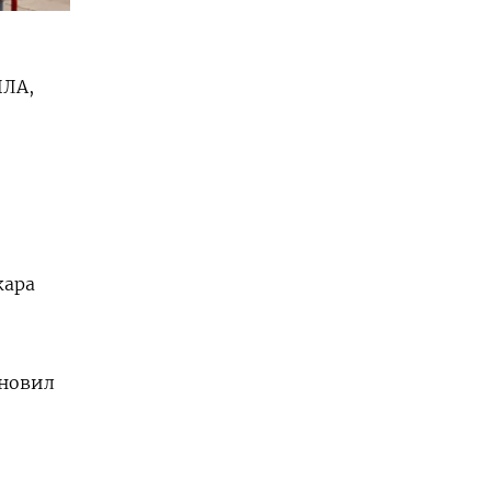
ПЛА,
жара
ановил
,