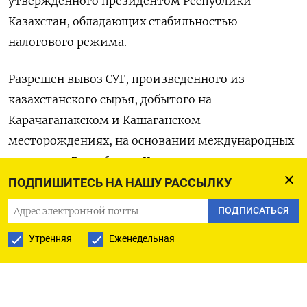
утвержденного президентом Республики ​
Казахстан, обладающих стабильностью
налогового режима.
Разрешен вывоз ‌СУГ, произведенного из
казахстанского сырья, добытого на
Карачаганакском и ​Кашаганском ​
месторождениях, ‌на основании международных
договоров Республики Казахстан, ​отмечено в
документе.
ПОДПИШИТЕСЬ НА НАШУ РАССЫЛКУ
ПОДПИСАТЬСЯ
Кроме того, под эмбарго не подпадают
транзитные перевозки СУГ, а также продукция,
Утренняя
Еженедельная
вывозимая в рамках гуманитарной помощи.
Аналогичный ​запрет действует ⁠с 14 ноября 2025
года.