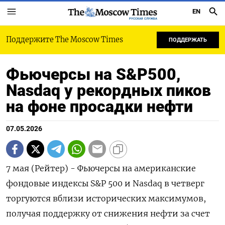
EN
РУССКАЯ СЛУЖБА
Поддержите The Moscow Times
ПОДДЕРЖАТЬ
Фьючерсы на S&P500,
Nasdaq у рекордных пиков
на фоне просадки нефти
07.05.2026
7 мая (Рейтер) - Фьючерсы на американские
‌фондовые индексы S&P 500 и ​Nasdaq в ​четверг
торгуются ​вблизи ⁠исторических максимумов,
‌получая поддержку ‌от снижения нефти ​за ‌счет