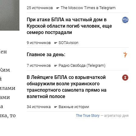
Чен
й
 Ким
й
силами
лами
ма
ка, то