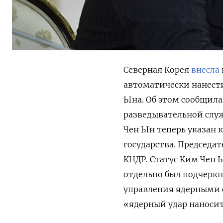
Северная Корея
внесла
автоматически нанести
Ына
. Об этом сообщил
разведывательной слу
Чен Ын теперь указан к
государства. Председа
КНДР. Статус Ким Чен
отдельно был подчеркн
управления ядерными с
«ядерный удар наноси