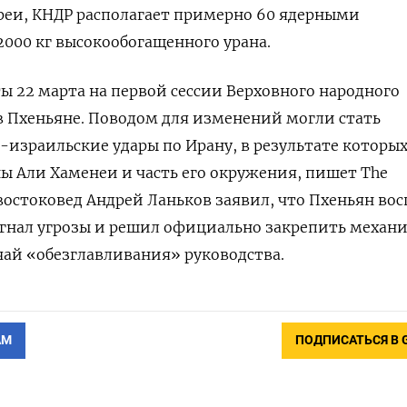
еи, КНДР располагает примерно 60 ядерными
2000 кг высокообогащенного урана.
 22 марта на первой сессии Верховного народного
 в Пхеньяне. Поводом для изменений могли стать
израильские удары по Ирану, в результате которых
ны
Али Хаменеи
и часть его окружения, пишет The
 востоковед
Андрей Ланьков
заявил, что Пхеньян во
игнал угрозы и решил официально закрепить механ
учай «обезглавливания» руководства.
АМ
ПОДПИСАТЬСЯ В 