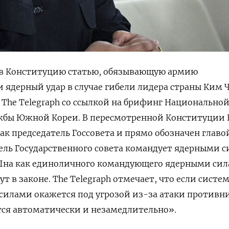
в Конституцию статью, обязывающую армию
 ядерный удар в случае гибели лидера страны
Ким 
а
The Telegraph
со ссылкой на брифинг Национально
жбы Южной Кореи. В пересмотренной Конституции
ак председатель Госсовета и прямо обозначен главо
тель Государственного совета командует ядерными 
 Ына как единоличного командующего ядерными си
ут в законе.
The Telegraph отмечает, что е
сли систе
илами окажется под угрозой из-за атаки противни
тся автоматически и незамедлительно».