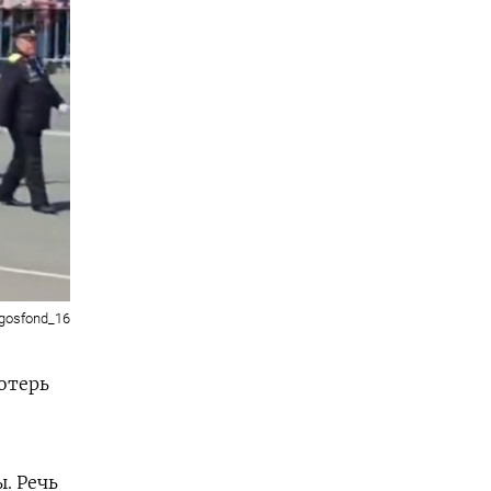
gosfond_16
отерь
. Речь