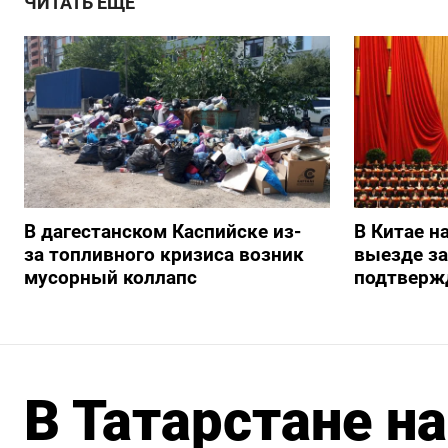
ЧИТАТЬ ЕЩЕ
В дагестанском Каспийске из-
В Китае н
за топливного кризиса возник
выезде з
мусорный коллапс
подтверж
В Татарстане н