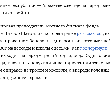
ице» республики — Альметьевске, где на парад выв
стников войны.
шировал председатель местного филиала фонда
» Виктор Шатрилов, который ранее
рассказывал
, к
купированном Запорожье диверсантов, которые яко
СУ на детсады и школы с детьми. Как
подчеркнули
 выходит на парад «третий год подряд». Судя по вид
ощади военных получили инвалидность или тяжелы
 опираясь на трости и костыли, а впереди колонны
валид; многие хромали.