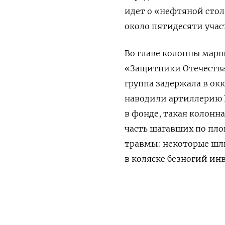
идет о «нефтяной стол
около пятидесяти уча
Во главе колонны мар
«Защитники Отечества
группа задержала в ок
наводили артиллерию В
в фонде, такая колонна
часть шагавших по пл
травмы: некоторые шли
в коляске безногий ин