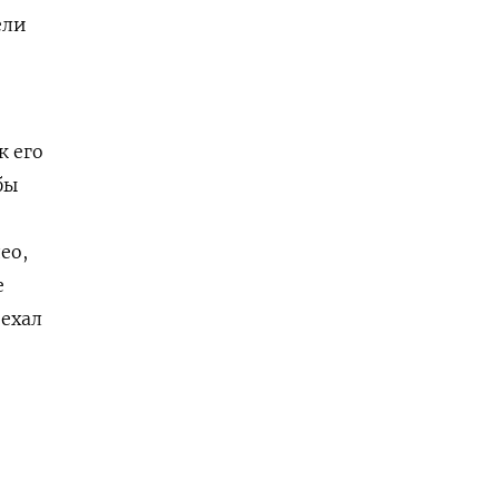
ели
ак его
бы
ео,
е
 ехал