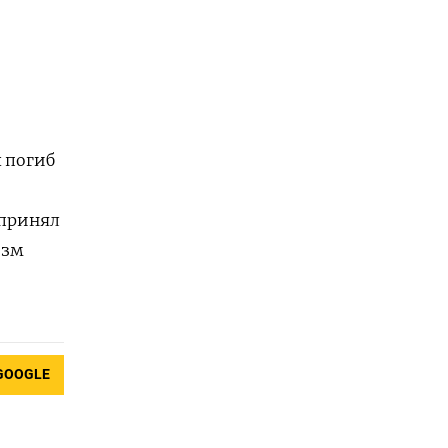
 погиб
спринял
изм
GOOGLE