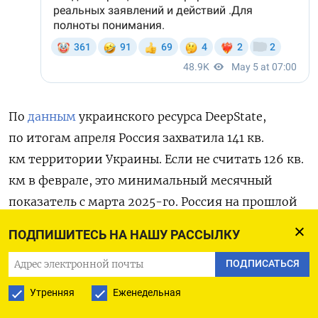
По
данным
украинского ресурса DeepState,
по итогам апреля Россия захватила 141 кв.
км территории Украины. Если не считать 126 кв.
км в феврале, это минимальный месячный
показатель с марта 2025-го. Россия на прошлой
неделе
опубликовала
ролик, где якобы солдаты
ПОДПИШИТЕСЬ НА НАШУ РАССЫЛКУ
81-й аэромобильной Слобожанской бригады ВСУ
ПОДПИСАТЬСЯ
сдаются в плен и поднимают российский флаг
в селе Пискуновка в Донецкой области.
Утренняя
Еженедельная
Украинский центр противодействия фейкам