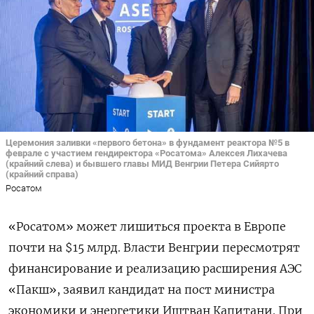
Церемония заливки «первого бетона» в фундамент реактора №5 в
феврале с участием гендиректора «Росатома» Алексея Лихачева
(крайний слева) и бывшего главы МИД Венгрии Петера Сийярто
(крайний справа)
Росатом
«Росатом» может лишиться проекта в Европе
почти на $15 млрд. Власти Венгрии пересмотрят
финансирование и реализацию расширения АЭС
«Пакш», заявил кандидат на пост министра
экономики и энергетики Иштван Капитани. При