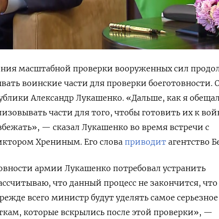
шения масштабной проверки вооруженных сил прод
ать воинские части для проверки боеготовности. 
ублики Александр Лукашенко. «Дальше, как я обеща
изовывать части для того, чтобы готовить их к вой
избежать», — сказал Лукашенко во время встречи с
ктором Хрениным. Его слова
приводит
агентство Б
товности армии Лукашенко потребовал устранить
ассчитываю, что данный процесс не закончится, что
режде всего министр будут уделять самое серьезное
кам, которые вскрылись после этой проверки», —