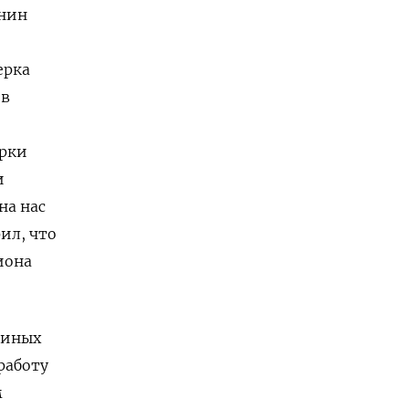
енин
ерка
 в
ерки
и
на нас
ил, что
иона
 иных
работу
м