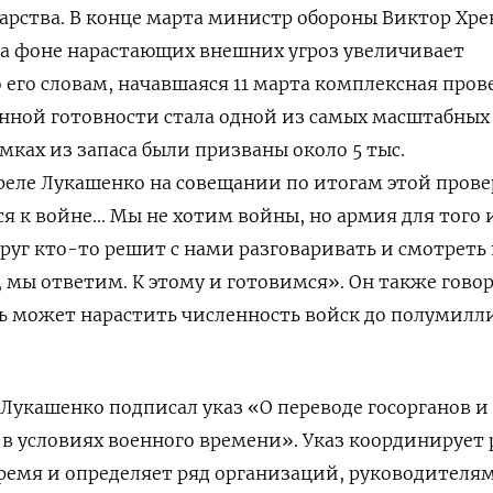
дарства. В конце марта министр обороны Виктор Хр
 на фоне нарастающих внешних угроз увеличивает
 его словам, начавшаяся 11 марта комплексная пров
нной готовности стала одной из самых масштабных
мках из запаса были призваны около 5 тыс.
реле Лукашенко на совещании по итогам этой пров
 к войне... Мы не хотим войны, но армия для того 
руг кто-то решит с нами разговаривать и смотреть 
 мы ответим. К этому и готовимся». Он также говор
сь может нарастить численность войск до полумилл
 Лукашенко подписал указ «О переводе госорганов и
 в условиях военного времени». Указ координирует 
время и определяет ряд организаций, руководителя