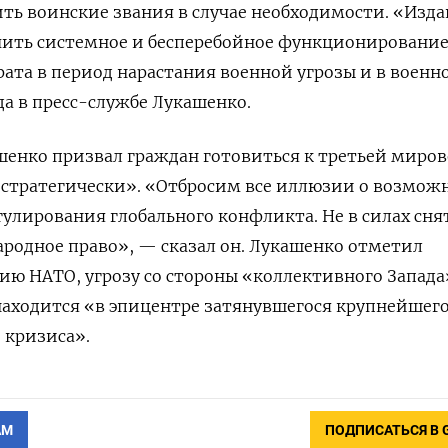
ть воинские звания в случае необходимости. «Изд
ечить системное и бесперебойное функционировани
рата в период нарастания военной угрозы и в военн
да в пресс-службе Лукашенко.
ашенко призвал граждан готовиться к третьей миро
 стратегически». «Отбросим все иллюзии о возмож
улирования глобального конфликта. Не в силах сня
родное право», — сказал он. Лукашенко отметил
ю НАТО, угрозу со стороны «коллективного Запада
 находится «в эпицентре затянувшегося крупнейшег
 кризиса».
АМ
ПОДПИСАТЬСЯ В 