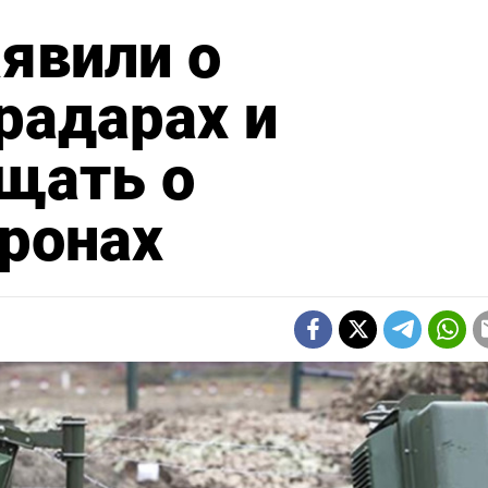
явили о
радарах и
щать о
ронах