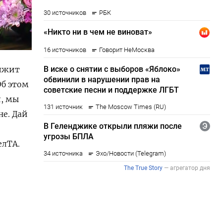
олжит
Об этом
л, мы
не. Дай
елТА.