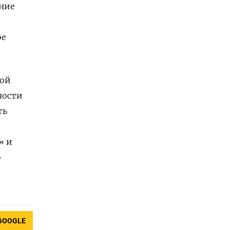
ание
е
ое
вой
ности
ть
» и
о
GOOGLE