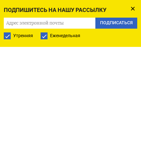
стоимость проекта составит 95,6 млн руб.
ПОДПИШИТЕСЬ НА НАШУ РАССЫЛКУ
Согласно техническому заданию, исполнитель
ПОДПИСАТЬСЯ
тендера должен будет обеспечить систему
Утренняя
Еженедельная
приема и обработки входящих сообщений через
электронную почту, личные сообщения чат-бота
Росмолодежи, группы ведомства во «ВКонтакте»
и голосовую линию. Отдельным пунктом стоит
запуск чат-бота официальной группы
Росмолодежи в мессенджере Мах. При этом
система должна будет централизованно хранить
данные для их мониторинга, контроля и
обработки. Как следует из техзадания, в
Росмолодежи рассчитывают, что новая система
общения с молодыми людьми поможет решать