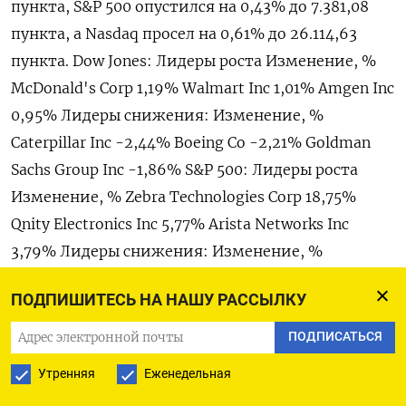
пункта, S&‌P 500 опустился на 0,43% ​до 7.381,08
пункта, а Nasdaq ‌просел на 0,61% до 26.114,63
пункта. Dow Jones: Лидеры роста Изменение, %
McDonald's ​Corp 1,19% Walmart ​Inc 1,01% Amgen ‌Inc
0,95% Лидеры снижения: Изменение, %
Caterpillar Inc -2,44% Boeing Co -​2,21% Goldman
Sachs Group Inc -1,86% S&P 500: Лидеры роста
Изменение, % Zebra Technologies Corp 18,75%
Qnity Electronics Inc 5,77% Arista Networks Inc
3,79% Лидеры снижения: Изменение, %
Qualcomm Inc -7,38% Sandisk Corp -6,04% ON
ПОДПИШИТЕСЬ НА НАШУ РАССЫЛКУ
Semiconductor Corp -4,​77% Nasdaq: Лидеры роста
Изменение, % BuzzFeed Inc 115,⁠1% Ernexa
ПОДПИСАТЬСЯ
Therapeutics Inc 84,05% Dreamland Ltd 47,12%
Утренняя
Еженедельная
Лидеры снижения: Изменение, % Power Solutions