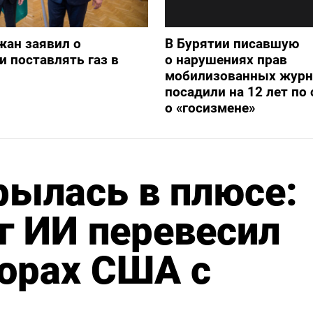
жан заявил о
В Бурятии писавшую
и поставлять газ в
о нарушениях прав
мобилизованных журн
посадили на 12 лет по 
о «госизмене»
рылась в плюсе:
г ИИ перевесил
ворах США с