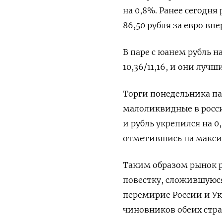
на 0,8%. Ранее сегодня
86,50 рубля за евро впе
В паре с юанем рубль н
10,36/11,16, и они лучш
Торги понедельника па
малоликвидные в росси
и рубль ‌укрепился на 
отметившись на максиму
Таким образом рынок 
повестку, сложившуюся
перемирие ‌России и У
чиновников обеих стра