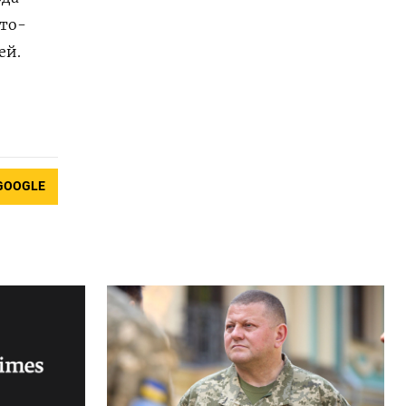
тто-
ей.
GOOGLE