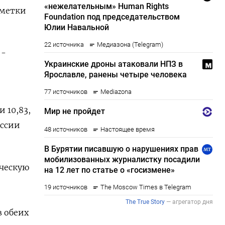
тметки
 -
 10,83,
ессии
ческую
в обеих