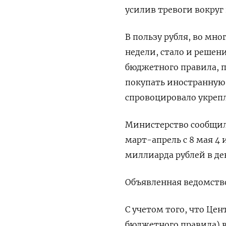
усилив тревоги вокруг 
В пользу рубля, во мн
недели, стало и решен
бюджетного правила, п
покупать иностранную 
спровоцировало укреп
Министерство сообщило
март-апрель ‌с 8 мая 4
миллиарда рублей в де
Объявленная ‌ведомств
С учетом того, что Це
бюджетного ​правила) 