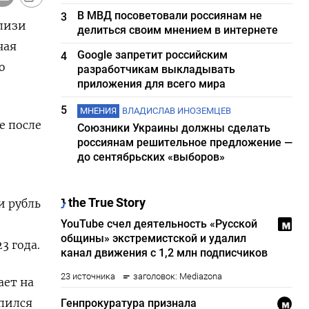
В МВД посоветовали россиянам не
3
близи
делиться своим мнением в интернете
чая
Google запретит российским
4
ю
разработчикам выкладывать
приложения для всего мира
5
МНЕНИЯ
ВЛАДИСЛАВ ИНОЗЕМЦЕВ
е после
Союзники Украины должны сделать
россиянам решительное предложение —
до сентябрьских «выборов»
и рубль
3 года.
ает на
епился