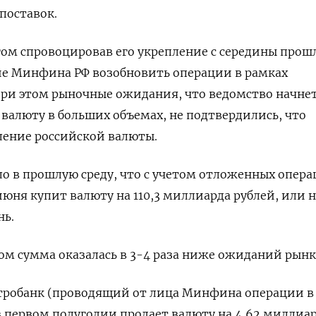
поставок.
огом спровоцировав его укрепление с середины прош
ие Минфина РФ возобновить операции в ​рамках
ри этом рыночные ожидания, ⁠что ведомство начне
валюту в больших объемах, не подтвердились, что
ление российской валюты.
 в прошлую среду, что с учетом отложенных опера
 июня купит валюту на 110,3 миллиарда рублей, или н
нь.
ом сумма оказалась в 3-4 раза ниже ожиданий рынк
нтробанк (проводящий от лица Минфина операции в
в первом полугодии продает валюту на 4,62 миллиа