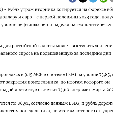
р) - Рубль утром вторника котируется на форексе в
оллару и евро - с первой половины 2023 года, полу
 уровня нефтяных цен и надежд на геополитическу
 для российской валюты может выступать усилени
еального спроса на подешевевшую за последние дни
ровалась к 9.15 МСК в системе LSEG на уровне 73,85, 
 от закрытия понедельника, по итогам которого он
радэй достигнув отметки 73,60 впервые с марта ​202
ется по 86,52, ​согласно данным LSEG, и рубль дорож
⁠закрытия понедельника, по итогам которого он укр