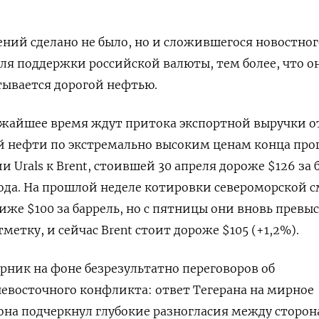
ний сделано не было, но и сложившегося новостно
ля поддержки российской валюты, ​тем более, что о
утывается дорогой нефтью.
ижайшее время ждут притока экспортной выручки о
й нефти по экстремально высоким ценам конца про
ии Urals к Brent, стоившей 30 апреля дороже $126 за 
года. На прошлой неделе котировки североморской 
иже $100 за баррель, но с пятницы они вновь превы
метку, и сейчас Brent стоит дороже $105 (+1,2%).
рник на фоне безрезультатно переговоров об
евосточного конфликта: ответ Тегерана на мирное
на подчеркнул глубокие разногласия между сторон