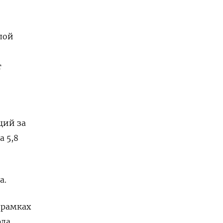
лой
т
ций за
а 5,8
а.
 рамках
рда