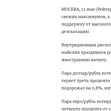
МОСКВА, 12 мая (Рейте
свежих максимумов, к д
поддержку от высокого
деэскалацию.
Внутридневным риском
майских праздников ‌р
иностранную валюту.
Пара доллар/рубль коти
теряет треть процента
подорожал на 0,8%, инт
Пара евро/рубль котиру
четверть ​процента от 