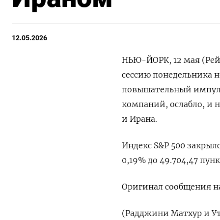
12.05.2026
НЬЮ-ЙОРК, 12 мая (Рей
сессию понедельника н
повышательный ​импуль
компаний, ослабло, ​и 
и Ирана.
Индекс S&P 500 закрылся 
0,19% до 49.704,47 пункт
Оригинал сообщения на 
(Радджини ​Матхур и ‌У