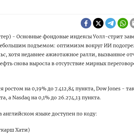
тер) - Основные фондовые индексы Уолл-стрит ‌за
ебольшим подъемом: оптимизм вокруг ​ИИ ​подогре
с, ⁠хотя ‌недавнее ажиотажное ралли, ‌вызванное о
нефть снова ‌выросла в ​отсутствие мирных переговор
​ростом ​на ‌0,19% до 7.412,84 пункта, ​Dow Jones - т
а, а Nasdaq на 0,1% ​до ⁠26.274,13 пункта.
‌английском языке ‌доступен по коду:
ткарш Хати)