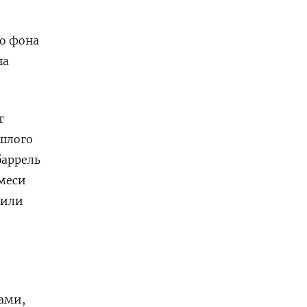
го фона
на
т
шлого
баррель
смеси
сили
ами,