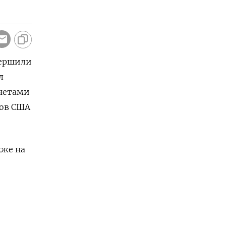
вершили
л
тчетами
ов ‌США
акже на