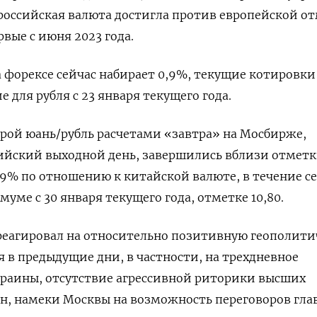
 российская валюта достигла против ‌европейской о
рвые с июня 2023 ‌года.
а форексе сейчас набирает 0,9%, текущие котировки
ие для рубля с 23 января ​текущего года.
рой юань/рубль расчетами «завтра» на Мосбирже,
йский выходной день, завершились вблизи отметки
0,9% по отношению к китайской валюте, в течение с
ме с 30 января текущего года, ​отметке 10,80.
реагировал на относительно позитивную геополити
 в предыдущие дни, в частности, на трехдневное
краины, отсутствие агрессивной риторики высших
н, намеки Москвы на возможность переговоров гла