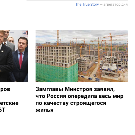
оров
Замглавы Минстроя заявил,
что Россия опередила весь мир
ветские
по качеству строящегося
БТ
жилья