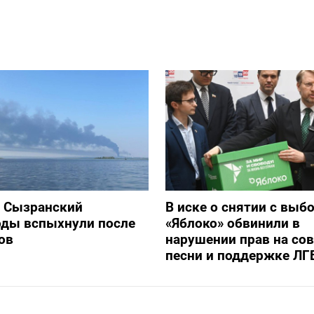
и Сызранский
В иске о снятии с выб
оды вспыхнули после
«Яблоко» обвинили в
ов
нарушении прав на со
песни и поддержке ЛГ