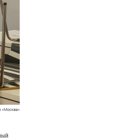
о «Москва»
ный