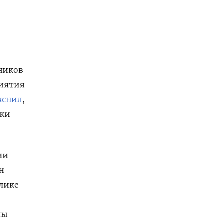
нников
риятия
яснил
,
аки
ии
н
блике
лы