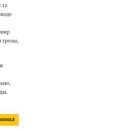
 12
еводе
имир
 грозы,
ти
ьно,
ды.
GOOGLE