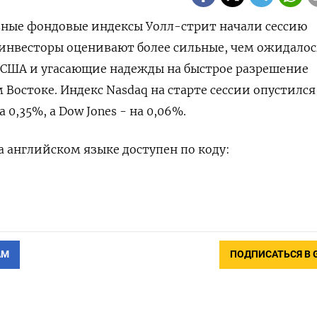
овные фондовые индексы ‌Уолл-стрит начали сессию
нвесторы ​оценивают ​более сильные, ⁠чем ‌ожидалос
​США ‌и угасающие надежды ​на быстрое ‌разрешение
остоке. Индекс ​Nasdaq ​на ‌старте сессии ​опустился
 0,35%, а Dow ​Jones - ⁠на 0,06%.
 ‌английском языке доступен ​по коду:
АМ
ПОДПИСАТЬСЯ В 