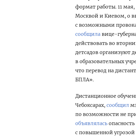
формат работы. 11 мая
Москвой и Киевом, о в
с возможными провока
сообщила
вице-губерна
действовать во вторни
детсадов организуют 
в образовательных учр
что перевод на дистан
БПЛА».
Дистанционное обучени
Чебоксарах,
сообщил
мэ
по возможности не прив
объявлялась
опасность 
с повышенной угрозой