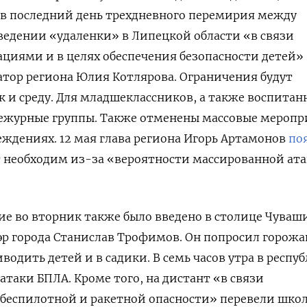
, в последний день трехдневного перемирия между
ведении «удаленки» в Липецкой области «в связи
циями и в целях обеспечения безопасности детей»
тор региона Юлия Котлярова. Ограничения будут
к и среду. Для младшеклассников, а также воспита
дежурные группы. Также отменены массовые мероп
еждениях. 12 мая глава региона Игорь Артамонов
по
т необходим из-за «вероятности массированной ат
е во вторник также было введено в столице Чуваш
р города Станислав Трофимов. Он попросил горожа
одить детей и в садики. В семь часов утра в респу
атаки БПЛА. Кроме того, на дистант «в связи
 беспилотной и ракетной опасности» перевели шко