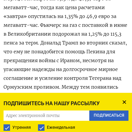
мегаватт-час, тогда как цена расчетами
«завтра» опустилась на 1,35% до 46,9 ​евро за
мегаватт-час. Фьючерс на газ с ‌поставкой в июне
в Великобритании подорожал на 1,25% ​до 115,3
пенса за терм. Дональд Трамп во ‌вторник сказал,
что ему не понадобится помощь Пекина для
прекращения войны с Ираном, несмотря на ​
угасающие надежды на ​долгосрочное мирное
‌соглашение и усиление контроля Тегерана над
Ормузским проливом. Между ​тем появились
признаки возможного восстановления поставок
ПОДПИШИТЕСЬ НА НАШУ РАССЫЛКУ
СПГ из стран Персидского залива, отметил
Дэниел Хайнс из ANZ. Два танкера с катарским
ПОДПИСАТЬСЯ
газом, направлявшиеся в Пакистан, прошли
Утренняя
Еженедельная
через Ормузский пролив с разрешения Ирана.