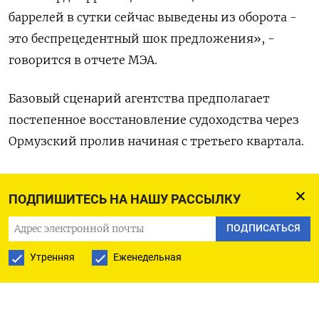
баррелей в сутки сейчас выведены из оборота -
это беспрецедентный шок предложения», -
говорится в отчете МЭА.
Базовый сценарий агентства предполагает
постепенное восстановление судоходства через
Ормузский пролив начиная с третьего квартала.
По новым оценкам МЭА, в 2026 году
ПОДПИШИТЕСЬ НА НАШУ РАССЫЛКУ
предложение будет на 1,78 миллиона баррелей в
сутки ​ниже спроса, тогда как в апреле ожидался ​
ПОДПИСАТЬСЯ
профицит в 410.000 баррелей в сутки, а ​в
Утренняя
Еженедельная
декабрьском прогнозе ⁠говорилось об избытке
почти в 4 миллиона баррелей в сутки. МЭА также
пересмотрело прогноз добычи: в 2026 ‌году