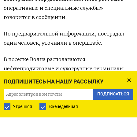
оперативные ‌и специальные службы», -
говорится в сообщении.
По предварительной информации, ​пострадал
один человек, уточнили в ‌оперштабе.
В поселке Волна располагаются
нефтепродуктовые ​и сухогрузные терминалы
черноморского порта Тамань.
ПОДПИШИТЕСЬ НА НАШУ РАССЫЛКУ
Нефтепродуктовые причалы ‌порта Тамань
ПОДПИСАТЬСЯ
переваливают на экспорт высокосернистое
Утренняя
Еженедельная
дизтопливо, нафту, мазут и вакуумный газойль.
Ранее ​порт Тамань ​неоднократно ‌подвергался
атакам БПЛА.