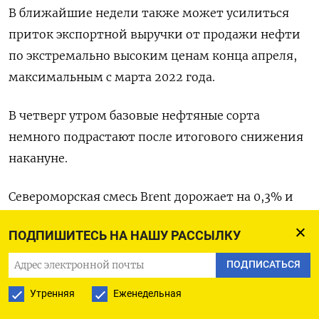
В ближайшие недели также может усилиться
приток экспортной выручки от продажи нефти
по экстремально ‌высоким ценам конца апреля,
максимальным с марта 2022 года.
В четверг утром базовые нефтяные сорта
немного подрастают после итогового ‌снижения
накануне.
Североморская смесь Brent дорожает на 0,3% и
котируется по $105,90 за баррель. Внимание
ПОДПИШИТЕСЬ НА НАШУ РАССЫЛКУ
инвесторов сосредоточено на встрече
президента США ​Дональда Трампа и
ПОДПИСАТЬСЯ
председателя КНР Си Цзиньпина - принесет ли
Утренняя
Еженедельная
она какие-либо положительные результаты в