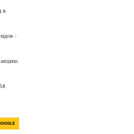
в ​
дов - ​
а акцию.
8 ​
GOOGLE