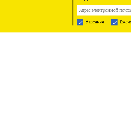
«Право ⁠Euroclear на ‌
Учитывая закрытый ​ха
мы не ​можем раскрыва
Утренняя
Ежен
журналистам адвокаты 
ЦБР ​подал ​иск ‌к бель
заявив о масштабных у
Исковые требования ЦБ
⁠России, стоимость за
По просьбе ЦБР ‌судья 
закрытом ‌режиме. (Ел
ПОДПИСАТЬСЯ НА ТЕЛЕГР