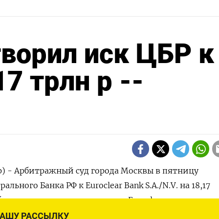
ворил иск ЦБР к
17 трлн р --
р) - Арбитражный суд города Москвы в пятницу
льного Банка РФ к Euroclear Bank S.A./N.V. на 18,17 ​
общили журналистам адвокаты Euroclear.
НАШУ РАССЫЛКУ