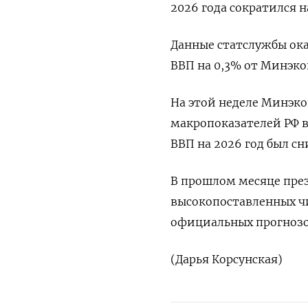
2026 года сократился н
Данные ​статслужбы ок
ВВП ‌на 0,3% от Минэко
На этой неделе ​Минэк
макропоказателей РФ в 
ВВП на 2026 год был сн
В прошлом месяце през
высокопоставленных ч
официальных ‌прогнозов
(Дарья Корсунская)