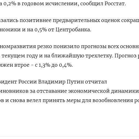
а 0,2% в ​годовом исчислении, ​сообщил Росстат.
азались ⁠позитивнее ‌предварительных оценок сокр
номики ​и на ‌0,5% от Центробанка.
ономразвития резко понизило ‌прогнозы всех основ
текущем году ​и ​на ‌ближайшую трехлетку. Прогноз р
ижен втрое - с 1,3% до 0,4%.
идент России ​Владимир Путин ⁠отчитал
иновников за отставание ‌экономической динамики
 и снова велел ​принять меры для возобновления ‌ро