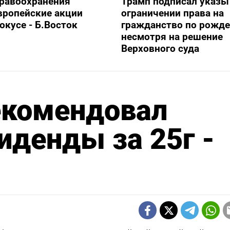
дравоохранения
Трамп подписал указы
вропейские акции
ограничении права на
фокусе - Б.Восток
гражданство по рожде
несмотря на решение
Верховного суда
екомендовал
денды за 25г -