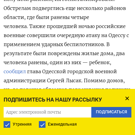
Обстрелам подверглись еще несколько районов
области, где были ранены четыре
человека. Также прошедшей ночью российские
военные совершили очередную атаку на Одессу с
применением ударных беспилотников. В
результате были повреждены жилые дома, два
человека ранены, один из них — ребенок,
сообщил
глава Одесской городской военной
администрации Сергей Лысак. Помимо домов,
из-за падения обломков повреждения получили
здания лицея и детского сада. Кроме того, удары
ПОДПИШИТЕСЬ НА НАШУ РАССЫЛКУ
пришлись по инфраструктурным объектам.
ПОДПИСАТЬСЯ
До этого российские военные нанесли самый
Утренняя
Еженедельная
смертоносный удар по Киеву с июня прошлого