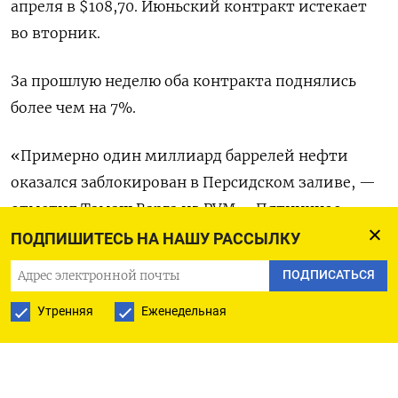
апреля ​в $108,70. Июньский контракт ​истекает
во вторник.
За ⁠прошлую неделю оба контракта поднялись
более ‌чем на 7%.
«Примерно один миллиард ‌баррелей нефти
оказался заблокирован в Персидском заливе, —
отметил Тамаш Варга из ​PVM. - Пятничное
ралли поддержали воинственная риторика
ПОДПИШИТЕСЬ НА НАШУ РАССЫЛКУ
Вашингтона и Тегерана, ‌а также
ПОДПИСАТЬСЯ
продолжающиеся атаки на ближневосточных
Утренняя
Еженедельная
нефтепроизводителей и на коммерческие ​суда».
По итогам прошедших на прошлой неделе
переговоров президента США Дональда ‌Трампа и
председателя КНР Си Цзиньпина крупнейший в