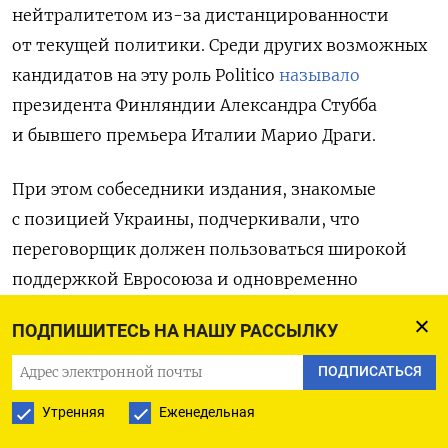
нейтралитетом из-за дистанцированности
от текущей политики. Среди других возможных
кандидатов на эту роль Politico
называло
президента Финляндии Александра Стубба
и бывшего премьера Италии Марио Драги.
При этом собеседники издания, знакомые
с позицией Украины, подчеркивали, что
переговорщик должен пользоваться широкой
поддержкой Евросоюза и одновременно
не вызывать у Путина откровенного недоверия.
ПОДПИШИТЕСЬ НА НАШУ РАССЫЛКУ
По их словам, таким посредником мог бы стать
министр иностранных дел Норвегии Эспен Барт
ПОДПИСАТЬСЯ
Эйде, который является опытным дипломатом
Утренняя
Еженедельная
по Ближнему Востоку, а также глава МИД Индии