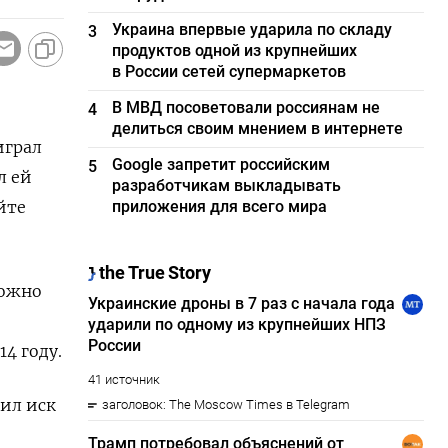
Украина впервые ударила по складу
3
продуктов одной из крупнейших
в России сетей супермаркетов
В МВД посоветовали россиянам не
4
делиться своим мнением в интернете
играл
Google запретит российским
5
л ей
разработчикам выкладывать
йте
приложения для всего мира
можно
4 году.
рил иск