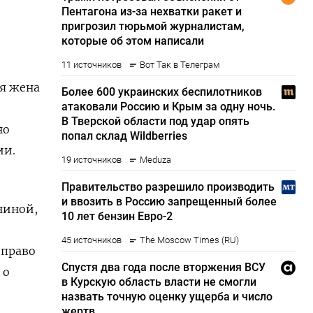
ая жена
но
ии.
ниной,
 право
 о