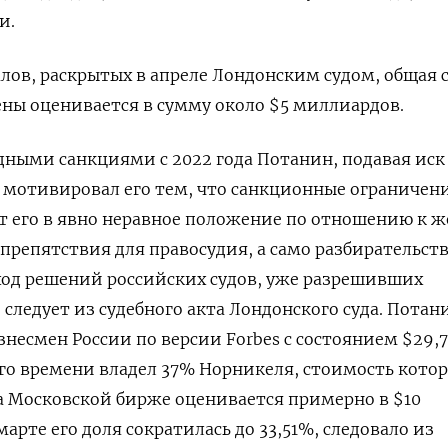
и.
алов, раскрытых в апреле Лондонским судом, общая
ны оценивается в сумму около $5 миллиардов.
ными санкциями с 2022 года Потанин, подавая иск
, мотивировал его тем, что санкционные ⁠ограничен
 его в явно неравное положение по отношению к ж
препятствия для правосудия, а само разбирательст
ход решений российских судов, ‌уже разрешивших
следует из судебного акта Лондонского суда. Потан
несмен России по версии Forbes ‌c состоянием $29,7
го времени владел 37% Норникеля, стоимость кото
а Московской бирже оценивается примерно в $10
марте его доля сократилась до 33,51%, следовало из