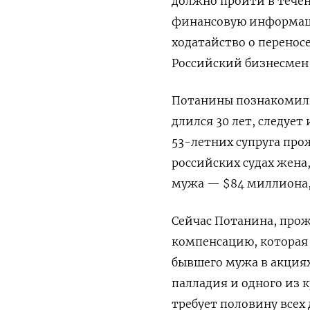
должно пройти ​в течен
финансовую информацию
ходатайство о перенос
Российский бизнесмен 
Потанины познакомилис
длился 30 лет, ​следуе
53-летних супруга ‌про
российских судах жена,
мужа — $84 миллиона,
Сейчас Потанина, про
компенсацию, которая
бывшего мужа в акция
палладия и одного из
требует половину всех