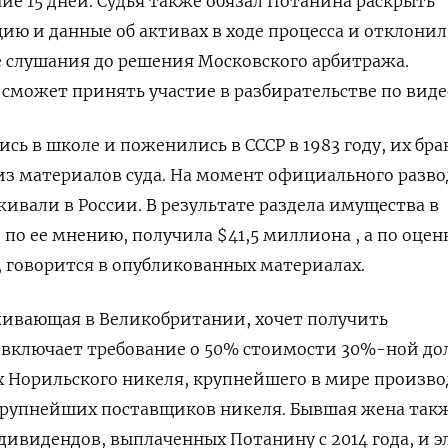
ие 15 дней. Судья также обязал Потанина раскрыть
 и данные об активах в ходе процесса и отклонил 
е слушания до решения Московского арбитража.
сможет принять участие в разбирательстве по виде
ь в школе и поженились в СССР в 1983 году, их бра
т из материалов суда. На момент официального ​разво
живали в России. В результате раздела имущества в
 по ее мнению, получила $41,5 миллиона , а по оценк
 говорится в опубликованных материалах.
живающая в Великобритании, хочет получить
 включает требование о 50% стоимости 30%-ной до
х Норильского никеля, крупнейшего в мире произв
 крупнейших поставщиков никеля. Бывшая жена так
 дивидендов, выплаченных Потанину с 2014 года, и 