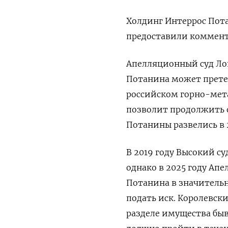
Холдинг Интеррос Пота
предоставили ​коммент
Апелляционный суд Лон
⁠Потанина может прет
российском горно-мет
‌позволит продолжить о
Потанины развелись в 
В 2019 году Высокий с
однако в 2025 году Апе
Потанина в значительн
подать иск. Королевски
разделе имущества быв