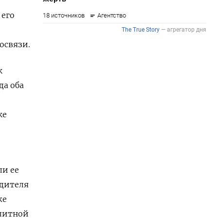
‌его
освязи.
к
да оба
е ​
ли ее
одителя
же
элитной