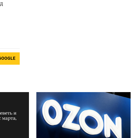
нд
GOOGLE